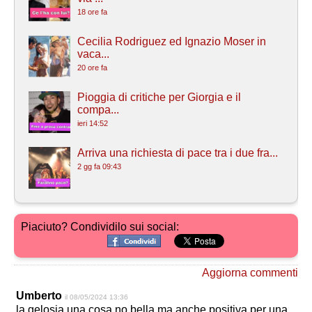
18 ore fa
Cecilia Rodriguez ed Ignazio Moser in
vaca...
20 ore fa
Pioggia di critiche per Giorgia e il
compa...
ieri 14:52
Arriva una richiesta di pace tra i due fra...
2 gg fa 09:43
Piaciuto? Condividilo sui social:
Aggiorna commenti
Umberto
il 08/05/2024 13:36
la gelosia una cosa no bella ma anche positiva per una