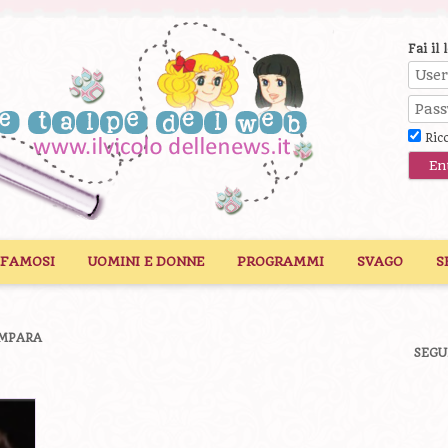
Fai il 
Ric
 FAMOSI
UOMINI E DONNE
PROGRAMMI
SVAGO
S
AMPARA
SEGU