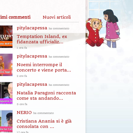
timi commenti
Nuovi articoli
pitylacapessa
ha commentato
Temptation Island, ex
fidanzata ufficializ...
1 ora fa
pitylacapessa
ha commentato
Noemi interrompe il
concerto e viene porta...
2 ore fa
pitylacapessa
ha commentato
Natalia Paragoni racconta
come sta andando...
5 ore fa
NERIO
ha commentato
Cristiana Anania si è già
consolata con ...
17 ore fa