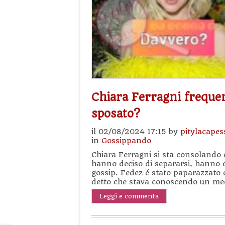
Chiara Ferragni frequ
sposato?
il 02/08/2024 17:15 by
pitylacapes
in
Gossippando
Chiara Ferragni si sta consoland
hanno deciso di separarsi, hanno da
gossip. Fedez é stato paparazzato c
detto che stava conoscendo un med
Leggi e commenta