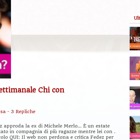
Ul
ettimanale Chi con
ssa
-
3 Repliche
dez approda la ex di Michele Merlo… È un estate
zzato in compagnia di più ragazze mentre lei con .
rticolo QUI: Il web non perdona e critica Fedez per