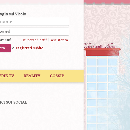
login sul Vicolo
ordami
|
Hai perso i dati?
Assistenza
o
registrati subito
ERIE TV
REALITY
GOSSIP
ICI SUI SOCIAL