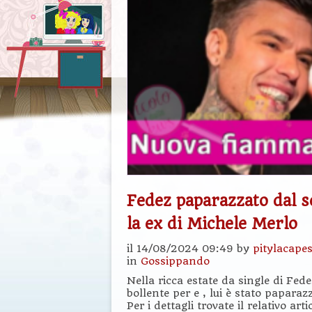
Fedez paparazzato dal s
la ex di Michele Merlo
il 14/08/2024 09:49 by
pitylacape
in
Gossippando
Nella ricca estate da single di Fe
bollente per e , lui è stato papara
Per i dettagli trovate il relativo a