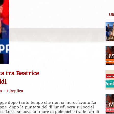
Ul
a tra Beatrice
ldi
sa
-
1 Replica
seppe dopo tanto tempo che non si incrociavano La
ppe. dopo la puntata del di lunedì sera sui social
ice Luzzi smuove un mare di polemiche tra le fan di