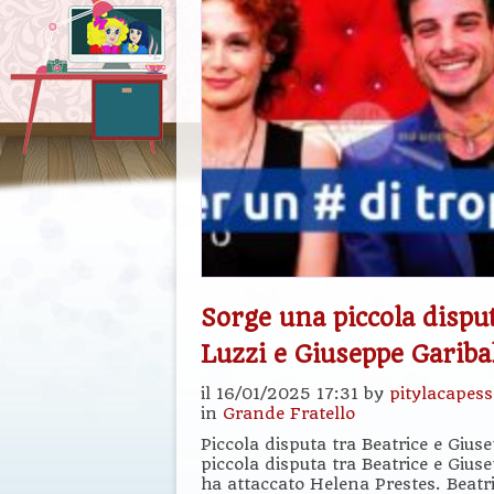
Sorge una piccola disput
Luzzi e Giuseppe Gariba
il 16/01/2025 17:31 by
pitylacapes
in
Grande Fratello
Piccola disputa tra Beatrice e Giu
piccola disputa tra Beatrice e Giuse
ha attaccato Helena Prestes. Beatr