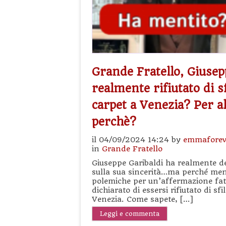
Grande Fratello, Giusepp
realmente rifiutato di s
carpet a Venezia? Per 
perchè?
il 04/09/2024 14:24 by
emmaforev
in
Grande Fratello
Giuseppe Garibaldi ha realmente de
sulla sua sincerità…ma perché menti
polemiche per un’affermazione fatta
dichiarato di essersi rifiutato di sf
Venezia. Come sapete, […]
Leggi e commenta