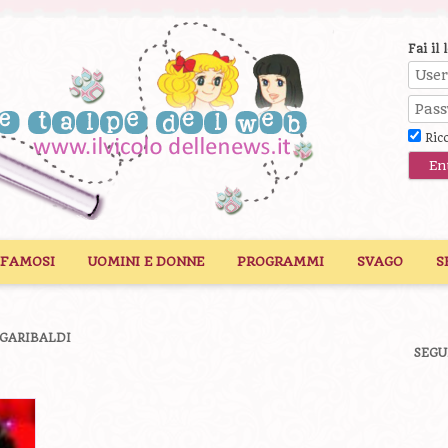
Fai il 
Ric
 FAMOSI
UOMINI E DONNE
PROGRAMMI
SVAGO
S
 GARIBALDI
SEGU