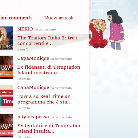
timi commenti
Nuovi articoli
NERIO
ha commentato
The Traitors Italia 2: tra i
concorrenti e...
9 ore fa
CapaMonique
ha commentato
Ex fidanzati di Temptation
Island mostrano...
10 ore fa
CapaMonique
ha commentato
Torna su Real Time un
programma che è sta...
14 ore fa
pitylacapessa
ha commentato
Ex tentatrice di Temptation
Island insulta...
15 ore fa