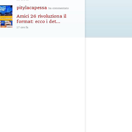
pitylacapessa
ha commentato
Amici 26 rivoluziona il
format: ecco i det...
17 ore fa