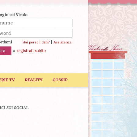
login sul Vicolo
ordami
|
Hai perso i dati?
Assistenza
o
registrati subito
ERIE TV
REALITY
GOSSIP
ICI SUI SOCIAL