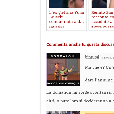
L'ex gieffina Yulia
Renato Bia
Bruschi
racconta co
condannata a d...
accaduto ...
2 gg fa 11:28
il 29/05/2026 13
Commenta anche tu questa discuss
binaural
il 13/08/
Ma che è? Un
dare l’annunci
La domanda mi sorge spontanea: la c
altri, o pure loro si decideranno a