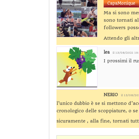
CapaMonique
Ma si sono mes
sono tornati a
followers poss
Attendo gli alt
lea
il 13/08/2021 19
I prossimi il r
NERIO
il 13/08/20
l’unico dubbio è se si mettono d’acc
cronologico delle scoppiature, o s
sicuramente , alla fine, tornati tu