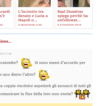
ncardi
L’incontro tra
Raul Dumitras
s'è
Renato e Lucia a
spiega perchè ha
Napoli n...
unfollowat...
:23
il 28/05/2026 11:56
il 27/05/2026 09:16
ione...
2021 17:38
’ecatombe?
Si sono messi d’accordo per
o uno dietro l’altro?
oppia vincitrice aspetterà gli annunci di tutti gli
 comunicare la fine della loro non-storia?