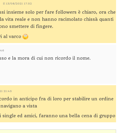
il 13/08/2021 17:52
si insieme solo per fare followers è chiaro, ora che
lla vita reale e non hanno racimolato chissà quanti
ono smettere di fingere.
ri al varco
:46
usso e la mora di cui non ricordo il nome.
21 21:45
ordo in anticipo fra di loro per stabilire un ordine
e navigano a vista
tti single ed amici, faranno una bella cena di gruppo