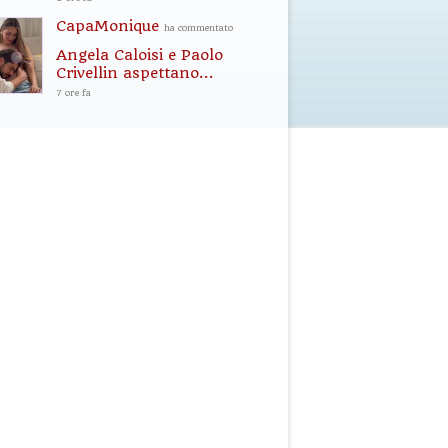
CapaMonique
ha commentato
Angela Caloisi e Paolo
Crivellin aspettano...
7 ore fa