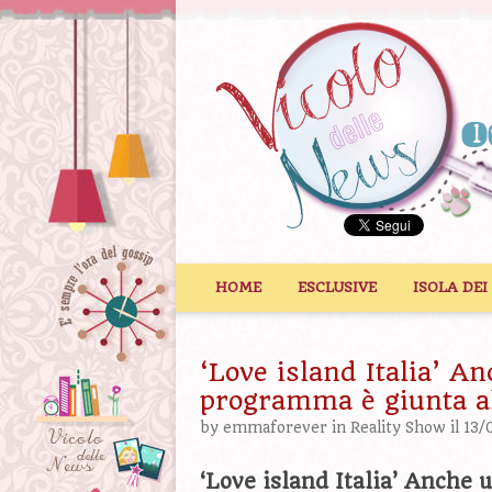
Vai al contenuto
HOME
ESCLUSIVE
ISOLA DEI
‘Love island Italia’ A
programma è giunta al
by
emmaforever
in
Reality Show
il 13/
‘Love island Italia’ Anche