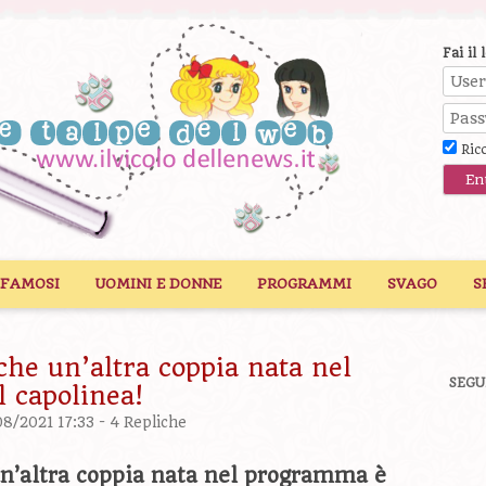
Fai il 
Ric
 FAMOSI
UOMINI E DONNE
PROGRAMMI
SVAGO
S
nche un’altra coppia nata nel
SEGU
 capolinea!
08/2021 17:33 -
4 Repliche
 un’altra coppia nata nel programma è