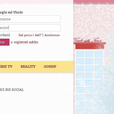
login sul Vicolo
ordami
|
Hai perso i dati?
Assistenza
o
registrati subito
ERIE TV
REALITY
GOSSIP
ICI SUI SOCIAL