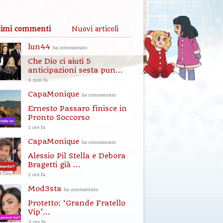
timi commenti
Nuovi articoli
lun44
ha commentato
Che Dio ci aiuti 5
anticipazioni sesta pun...
5 min fa
CapaMonique
ha commentato
Ernesto Passaro finisce in
Pronto Soccorso
2 ore fa
CapaMonique
ha commentato
Alessio Pil Stella e Debora
Bragetti già ...
2 ore fa
Mod3sta
ha commentato
Protetto: ‘Grande Fratello
Vip’...
3 ore fa