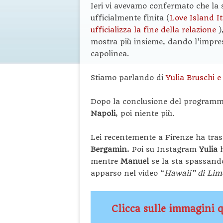
Ieri vi avevamo confermato che la 
ufficialmente finita (
Love Island It
ufficializza la fine della relazione
)
mostra più insieme, dando l’impres
capolinea.
Stiamo parlando di
Yulia Bruschi e
Dopo la conclusione del programma 
Napoli
, poi niente più.
Lei recentemente a Firenze ha tra
Bergamin.
Poi su Instagram
Yulia
mentre
Manuel
se la sta spassand
apparso nel video “
Hawaii” di Lim
Clicca sulle immagini q