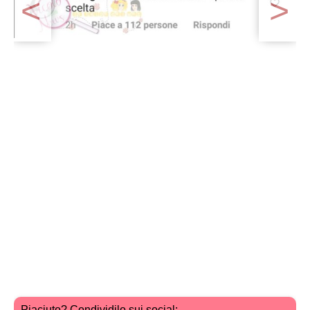
<
>
Piaciuto? Condividilo sui social: