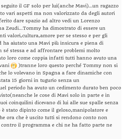
seguito il GF solo per lui(anche Mavi)…un ragazzo
to vari aspetti ma non valorizzato da degli autori
erito dare spazio ad altro vedi un Lorenzo
una Zeudi…Tommy ha dimostrato di essere un
ti valori,cultura,amore per se stesso e per gli
d ha aiutato una Mavi più insicura e piena di
in sé stessa e ad affrontare problemi molto
to loro come coppia infatti tutti hanno avuto una
lvani
)tranne loro questo perché Tommy non si
i che lo volevano in Spagna a fare dinamiche con
tata 15 giorni in tugurio senza un
uel periodo ha avuto un cedimento durato ben poco
sto(neanche le cose di Mavi solo in parte e in
uoi coinquilini dicevano di lui alle sue spalle senza
 è stato dipinto come il geloso,manipolatore e
e ora che è uscito tutti si rendono conto non
e contro il programma e chi ne ha fatto parte ne