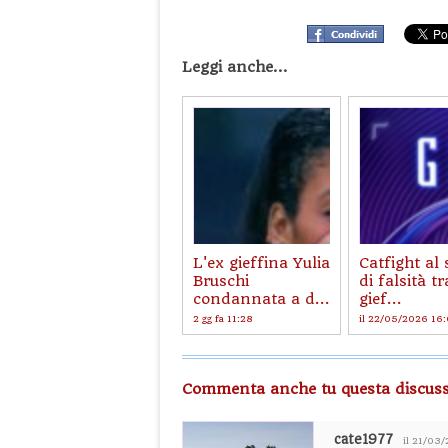
Leggi anche...
L'ex gieffina Yulia
Catfight al
Bruschi
di falsità tr
condannata a d...
gief...
2 gg fa 11:28
il 22/05/2026 16
Commenta anche tu questa discuss
cate1977
il 21/03