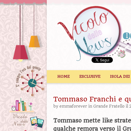
Vai al contenuto
HOME
ESCLUSIVE
ISOLA DEI
Tommaso Franchi e que
by
emmaforever
in
Grande Fratello
il 
Tommaso mette like strate
qualche remora verso il Gr