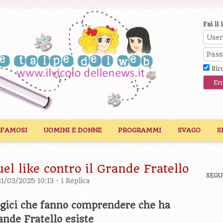
Fai il 
Ric
 FAMOSI
UOMINI E DONNE
PROGRAMMI
SVAGO
S
l like contro il Grande Fratello
SEGU
21/03/2025 10:13 -
1 Replica
gici che fanno comprendere che ha
ande Fratello esiste