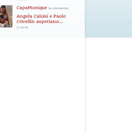
CapaMonique
ha commentato
Angela Caloisi e Paolo
Crivellin aspettano...
11 ore fa