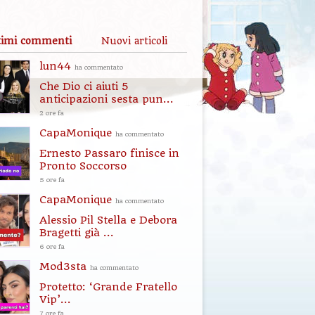
timi commenti
Nuovi articoli
lun44
ha commentato
Che Dio ci aiuti 5
anticipazioni sesta pun...
2 ore fa
CapaMonique
ha commentato
Ernesto Passaro finisce in
Pronto Soccorso
5 ore fa
CapaMonique
ha commentato
Alessio Pil Stella e Debora
Bragetti già ...
6 ore fa
Mod3sta
ha commentato
Protetto: ‘Grande Fratello
Vip’...
7 ore fa