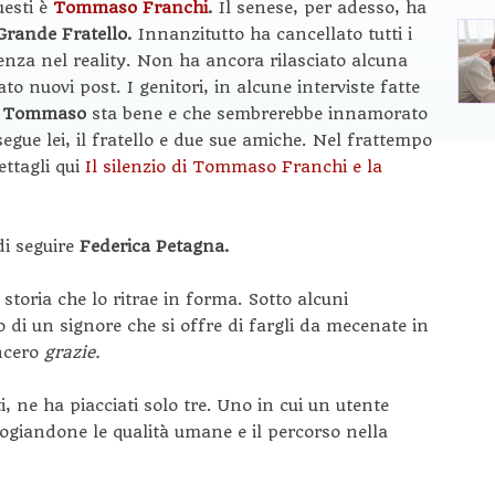
uesti è
Tommaso Franchi
.
Il senese, per adesso, ha
Grande Fratello.
Innanzitutto ha cancellato tutti i
enza nel reality. Non ha ancora rilasciato alcuna
to nuovi post. I genitori, in alcune interviste fatte
e
Tommaso
sta bene e che sembrerebbe innamorato
egue lei, il fratello e due sue amiche. Nel frattempo
dettagli qui
Il silenzio di Tommaso Franchi e la
di seguire
Federica Petagna.
a storia che lo ritrae in forma. Sotto alcuni
 di un signore che si offre di fargli da mecenate in
incero
grazie.
, ne ha piacciati solo tre. Uno in cui un utente
elogiandone le qualità umane e il percorso nella