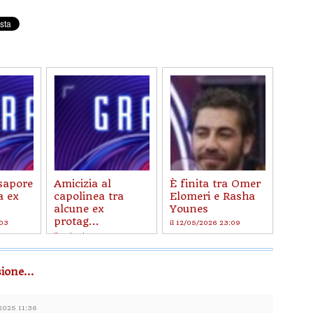
 sapore
Amicizia al
È finita tra Omer
a ex
capolinea tra
Elomeri e Rasha
alcune ex
Younes
protag...
:03
il 12/05/2026 23:09
il 19/05/2026 16:53
ione...
/2025 11:36