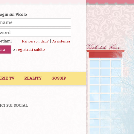
login sul Vicolo
ordami
|
Hai perso i dati?
Assistenza
o
registrati subito
ERIE TV
REALITY
GOSSIP
ICI SUI SOCIAL