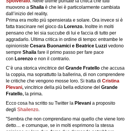
Spolverato
.
Nelle ultime puntate la critica che tutti
muovono a
Shaila
è che lei è particolarmente cambiata
dall’inizio del reality.
Prima era molto più spensierata e solare. Ora invece si è
fatta trascinare nel gioco da
Lorenzo.
Inoltre in molti
pensano che lei sia succube di lui e faccia di tutto per
aggradarlo. Ultima critica in ordine di tempo: entrambe le
opinioniste
Cesara Buonamici e Beatrice Luzzi
vedono
sempre
Shaila
fare il primo passo per fare pace
con
Lorenzo
e non il contrario.
C’è una storica vincitrice del
Grande Fratello
che accusa
la coppia, ma soprattutto la ballerina, di non comprendere
le critiche che vengono mosse loro. Si tratta di
Cristina
Plevani
,
vincitrice della più bella edizione del
Grande
Fratello,
la prima.
Ecco cosa ha scritto su Twitter la
Plevani
a proposito
degli
Shailenzo
.
”
Sembra che non comprendano mai quello che viene loro
detto… e comunque, se in molti esprimono la stessa