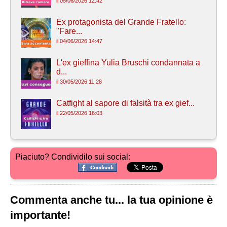
il 05/06/2026 12:42
Ex protagonista del Grande Fratello:
"Fare...
il 04/06/2026 14:47
L'ex gieffina Yulia Bruschi condannata a
d...
il 30/05/2026 11:28
Catfight al sapore di falsità tra ex gief...
il 22/05/2026 16:03
Piaciuto? Condividilo sui social:
Commenta anche tu... la tua opinione è
importante!