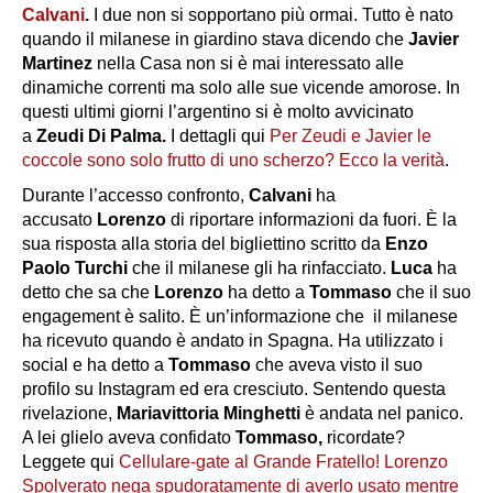
Calvani
.
I due non si sopportano più ormai. Tutto è nato
quando il milanese in giardino stava dicendo che
Javier
Martinez
nella Casa non si è mai interessato alle
dinamiche correnti ma solo alle sue vicende amorose. In
questi ultimi giorni l’argentino si è molto avvicinato
a
Zeudi Di Palma.
I dettagli qui
Per Zeudi e Javier le
coccole sono solo frutto di uno scherzo? Ecco la verità
.
Durante l’accesso confronto,
Calvani
ha
accusato
Lorenzo
di riportare informazioni da fuori. È la
sua risposta alla storia del bigliettino scritto da
Enzo
Paolo Turchi
che il milanese gli ha rinfacciato.
Luca
ha
detto che sa che
Lorenzo
ha detto a
Tommaso
che il suo
engagement è salito. È un’informazione che il milanese
ha ricevuto quando è andato in Spagna. Ha utilizzato i
social e ha detto a
Tommaso
che aveva visto il suo
profilo su Instagram ed era cresciuto. Sentendo questa
rivelazione,
Mariavittoria Minghetti
è andata nel panico.
A lei glielo aveva confidato
Tommaso,
ricordate?
Leggete qui
Cellulare-gate al Grande Fratello! Lorenzo
Spolverato nega spudoratamente di averlo usato mentre