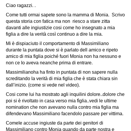
Ciao ragazzi. .
Come tutti ormai sapete sono la mamma di Monia. Scrivo
questa storia con fatica ma non riesco a stare zitta
davanti alle ingiustizie cosi come ho insegnato a mia
figlia a dire la verità così continuo a dire la mia.
Mi è dispiaciuto il comportamento di Massimiliano
durante la puntata dove si è parlato dell amico e ripeto
amico di mia figlia p
oiché fuori Monia non ha nessuno e
non ce Io aveva neanche prima di entrare.
Massimilianoha ha finto in puntata di non sapere nulla
screditando Ia verità di mia figlia che è stata chiara sin
dall’inizio. (come si vede nel video).
Cosi come lui ha mostrato agli inquilini dolore..dolore che
poi si è rivoltato in casa verso mia fìglia..vedi le ultime
nomination che non avevano nulla contro mia figlia ma
difendevano Massimiliano facendolo passare per vittima.
ComeIe accuse ingiuste da parte dei genitori di
Massimiliano contro Monia quando da parte nostra e