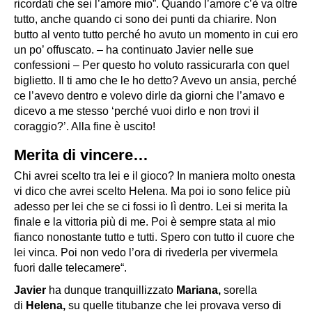
ricordati che sei l’amore mio”. Quando l’amore c’è va oltre
tutto, anche quando ci sono dei punti da chiarire. Non
butto al vento tutto perché ho avuto un momento in cui ero
un po’ offuscato. – ha continuato Javier nelle sue
confessioni – Per questo ho voluto rassicurarla con quel
biglietto. Il ti amo che le ho detto? Avevo un ansia, perché
ce l’avevo dentro e volevo dirle da giorni che l’amavo e
dicevo a me stesso ‘perché vuoi dirlo e non trovi il
coraggio?’. Alla fine è uscito!
Merita di vincere…
Chi avrei scelto tra lei e il gioco? In maniera molto onesta
vi dico che avrei scelto Helena. Ma poi io sono felice più
adesso per lei che se ci fossi io lì dentro. Lei si merita la
finale e la vittoria più di me. Poi è sempre stata al mio
fianco nonostante tutto e tutti. Spero con tutto il cuore che
lei vinca. Poi non vedo l’ora di rivederla per vivermela
fuori dalle telecamere“.
Javier
ha dunque tranquillizzato
Mariana,
sorella
di
Helena,
su quelle titubanze che lei provava verso di