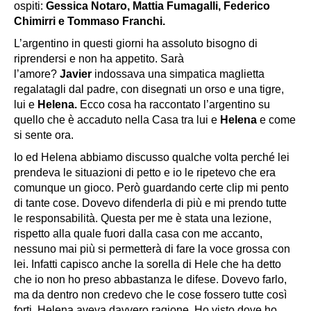
ospiti:
Gessica Notaro, Mattia Fumagalli, Federico
Chimirri e Tommaso Franchi.
L’argentino in questi giorni ha assoluto bisogno di
riprendersi e non ha appetito. Sarà
l’amore?
Javier
indossava una simpatica maglietta
regalatagli dal padre, con disegnati un orso e una tigre,
lui e
Helena.
Ecco cosa ha raccontato l’argentino su
quello che è accaduto nella Casa tra lui e
Helena
e come
si sente ora.
Io ed Helena abbiamo discusso qualche volta perché lei
prendeva le situazioni di petto e io le ripetevo che era
comunque un gioco. Però guardando certe clip mi pento
di tante cose. Dovevo difenderla di più e mi prendo tutte
le responsabilità. Questa per me è stata una lezione,
rispetto alla quale fuori dalla casa con me accanto,
nessuno mai più si permetterà di fare la voce grossa con
lei. Infatti capisco anche la sorella di Hele che ha detto
che io non ho preso abbastanza le difese. Dovevo farlo,
ma da dentro non credevo che le cose fossero tutte così
forti. Helena aveva davvero ragione. Ho visto dove ho