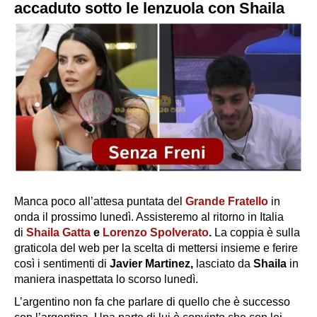
accaduto sotto le lenzuola con Shaila
Manca poco all’attesa puntata del
Grande Fratello
in
onda il prossimo lunedì. Assisteremo al ritorno in Italia
di
Shaila Gatta
e
Lorenzo Spolverato
.
La coppia è sulla
graticola del web per la scelta di mettersi insieme e ferire
così i sentimenti di
Javier Martinez,
lasciato da
Shaila
in
maniera inaspettata lo scorso lunedì.
L’argentino non fa che parlare di quello che è successo