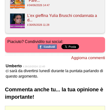
"Fare...
il 04/06/2026 14:47
L'ex gieffina Yulia Bruschi condannata a
d...
il 30/05/2026 11:28
Piaciuto? Condividilo sui social:
Aggiorna commenti
Umberto
il 26/10/2024 12:40
ci sarà da divertirsi lunedì durante la puntata parlando di
questo argomento.
Commenta anche tu... la tua opinione è
importante!