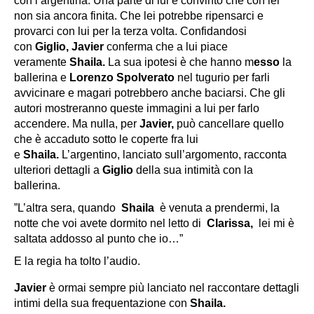
con l’argentina. Una parte di lui è convinto che con lei
non sia ancora finita. Che lei potrebbe ripensarci e
provarci con lui per la terza volta. Confidandosi
con
Giglio, Javier
conferma che a lui piace
veramente
Shaila.
La sua ipotesi è che hanno m
esso
la
ballerina e
Lorenzo Spolverato
nel tugurio per farli
avvicinare e magari potrebbero anche baciarsi. Che gli
autori mostreranno queste immagini a lui per farlo
accendere. Ma nulla, per
Javier,
può cancellare quello
che è accaduto sotto le coperte fra lui
e
Shaila.
L’argentino, lanciato sull’argomento, racconta
ulteriori dettagli a
Giglio
della sua intimità con la
ballerina.
”L’altra sera, quando
Shaila
è venuta a prendermi, la
notte che voi avete dormito nel letto di
Clarissa,
lei mi è
saltata addosso al punto che io…”
E la regia ha tolto l’audio.
Javier
è ormai sempre più lanciato nel raccontare dettagli
intimi della sua frequentazione con
Shaila.