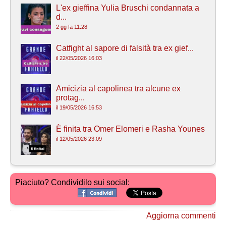
L'ex gieffina Yulia Bruschi condannata a
d...
2 gg fa 11:28
Catfight al sapore di falsità tra ex gief...
il 22/05/2026 16:03
Amicizia al capolinea tra alcune ex
protag...
il 19/05/2026 16:53
È finita tra Omer Elomeri e Rasha Younes
il 12/05/2026 23:09
Piaciuto? Condividilo sui social:
Aggiorna commenti