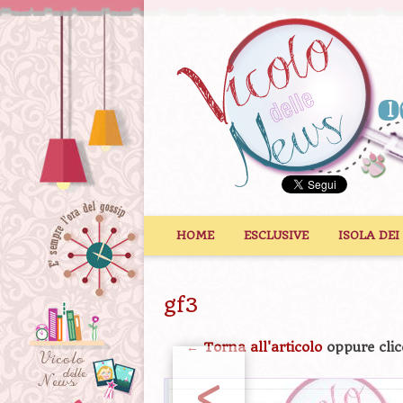
Vai al contenuto
HOME
ESCLUSIVE
ISOLA DEI
gf3
← Torna all'articolo
oppure clic
<