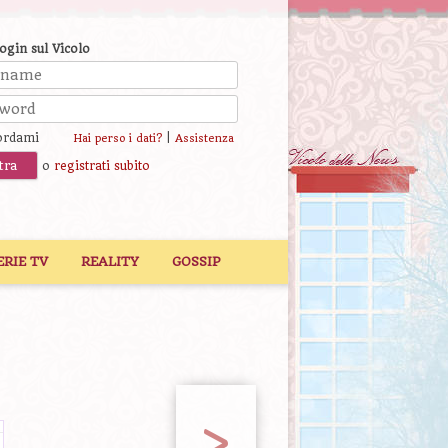
login sul Vicolo
ordami
|
Hai perso i dati?
Assistenza
o
registrati subito
ERIE TV
REALITY
GOSSIP
>