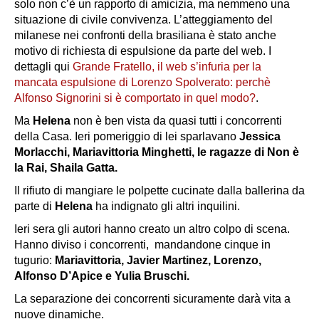
solo non c’è un rapporto di amicizia, ma nemmeno una
situazione di civile convivenza. L’atteggiamento del
milanese nei confronti della brasiliana è stato anche
motivo di richiesta di espulsione da parte del web. I
dettagli qui
Grande Fratello, il web s’infuria per la
mancata espulsione di Lorenzo Spolverato: perchè
Alfonso Signorini si è comportato in quel modo?
.
Ma
Helena
non è ben vista da quasi tutti i concorrenti
della Casa. Ieri pomeriggio di lei sparlavano
Jessica
Morlacchi, Mariavittoria Minghetti, le ragazze di Non è
la Rai, Shaila Gatta.
Il rifiuto di mangiare le polpette cucinate dalla ballerina da
parte di
Helena
ha indignato gli altri inquilini.
Ieri sera gli autori hanno creato un altro colpo di scena.
Hanno diviso i concorrenti, mandandone cinque in
tugurio:
Mariavittoria, Javier Martinez, Lorenzo,
Alfonso D’Apice e Yulia Bruschi.
La separazione dei concorrenti sicuramente darà vita a
nuove dinamiche.