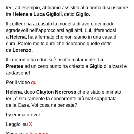
Ieri, ad esempio, abbiamo assistito alla prima discussione
fra
Helena e Luca Giglioli,
detto
Giglio.
Il coiffeur ha accusato la modella di avere dei modi
sgradevoli nell’approcciarsi agli altri. Lui, riferendosi
a
Helena,
ha affermato che non siamo in una casa di
cura. Parole molto dure che ricordano quelle dette
da
Lorenzo.
Il confronto fra i due si è risolto malamente.
La
Prestes
ad un certo punto ha chiesto a
Giglio
di alzarsi e
andarsene!
Per il video
qui
Helena,
dopo
Clayton Norcross
che è stato eliminato
ieri, è sicuramente la concorrente più mal sopportata
della Casa. Voi cosa ne pensate?
by emmaforever
Leggici su
X
Seguici su
telegram