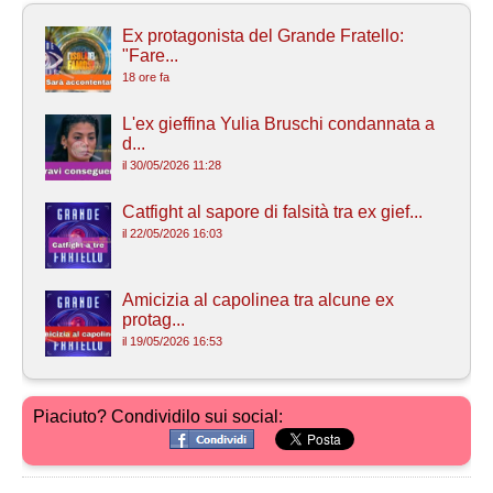
Ex protagonista del Grande Fratello:
"Fare...
18 ore fa
L'ex gieffina Yulia Bruschi condannata a
d...
il 30/05/2026 11:28
Catfight al sapore di falsità tra ex gief...
il 22/05/2026 16:03
Amicizia al capolinea tra alcune ex
protag...
il 19/05/2026 16:53
Piaciuto? Condividilo sui social: