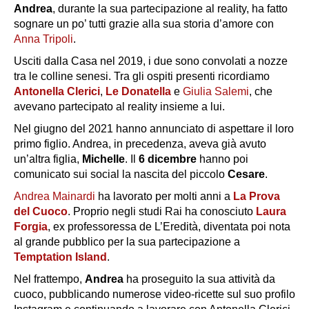
Andrea
, durante la sua partecipazione al reality, ha fatto
sognare un po’ tutti grazie alla sua storia d’amore con
Anna Tripoli
.
Usciti dalla Casa nel 2019, i due sono convolati a nozze
tra le colline senesi. Tra gli ospiti presenti ricordiamo
Antonella Clerici
,
Le Donatella
e
Giulia Salemi
, che
avevano partecipato al reality insieme a lui.
Nel giugno del 2021 hanno annunciato di aspettare il loro
primo figlio. Andrea, in precedenza, aveva già avuto
un’altra figlia,
Michelle
. Il
6 dicembre
hanno poi
comunicato sui social la nascita del piccolo
Cesare
.
Andrea Mainardi
ha lavorato per molti anni a
La Prova
del Cuoco
. Proprio negli studi Rai ha conosciuto
Laura
Forgia
, ex professoressa de
L’Eredità
, diventata poi nota
al grande pubblico per la sua partecipazione a
Temptation Island
.
Nel frattempo,
Andrea
ha proseguito la sua attività da
cuoco, pubblicando numerose video-ricette sul suo profilo