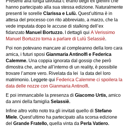
Presenti alla lunga tavolata c’erano degli ex gieffini che
hanno partecipato alla sua stessa edizione. Naturalmente
presenti le sorelle
Clarissa e Lulù.
Quest’ultima è in
attesa del processo con rito abbreviato, a marzo, che la
vede imputata dopo le accuse di stalking dell’ex
fidanzato
Manuel Bortuzzo.
I dettagli qui
A Verissimo
Manuel Bortuzzo torna a parlare di Lulù Selassiè
.
Poi non potevano mancare al compleanno della loro cara
amica, i futuri sposi
Gianmaria Antinolfi e Federica
Calemme.
Una coppia ignorata dal gossip che però
dimostra che, anche all’interno di un reality, è possibile
trovare l’amore vero. Rivelata da lei la data del loro
matrimonio. Leggete qui
Federica Calemme ci spoilera la
data delle nozze con Gianmaria Antinolfi
.
E poi immancabile la presenza di
Giacomo Urtis,
amico
da anni della famiglia
Selassiè.
Infine altro volto noto tra gli invitati quello di
Stefano
Miele.
Quest’ultimo ha partecipato alla scorsa edizione
del
Grande Fratello,
quella vinta da
Perla Vatiero.