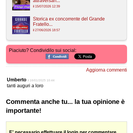
attraversan...
il 15/07/2026 12:39
Storica ex concorrente del Grande
Fratello...
il 27/06/2026 18:57
Piaciuto? Condividilo sui social:
Aggiorna commenti
Umberto
il 16/01/2025 10:44
tanti auguri a loro
Commenta anche tu... la tua opinione è
importante!
E' necessario effettuare il login per commentare