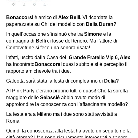
Bonaccorsi
è amico di
Alex Belli.
Vi ricordate la
paparazzata su Chi del modello con
Delia Duran?
In quell’occasione s’insinuò che tra
Simone
e la
compagna di
Belli
ci fosse del tenero. Ma l’attore di
Centovetrine si fece una sonora risata!
Infatti, uscito dalla Casa del
Grande
Fratello Vip 6, Alex
ha incontrato
Bonaccorsi
quasi subito e si è percepito il
rapporto amichevole tra i due.
Galeotta sarà stata la festa di compleanno di
Delia?
Al Pink Party c’erano proprio tutti o quasi! Che la sorella
maggiore delle
Selassié
abbia avuto modo di
approfondire la conoscenza con l’affascinante modello?
La festa era a Milano ma i due sono stati avvistati a
Roma.
Quindi la conoscenza alla festa ha avuto un seguito nella
città eterna? I fan sono sicuramente interessati a sapere