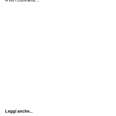
A voi i commenti…
Leggi anche...