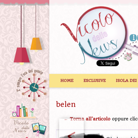
Vai al contenuto
HOME
ESCLUSIVE
ISOLA DEI
belen
← Torna all'articolo
oppure clic
<