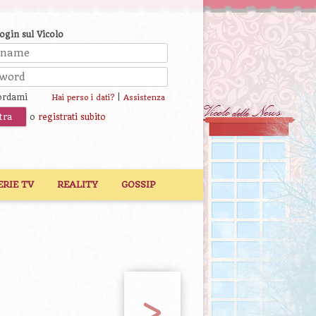
login sul Vicolo
ordami
|
Hai perso i dati?
Assistenza
o
registrati subito
ERIE TV
REALITY
GOSSIP
>