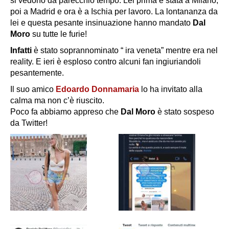
si vedono da parecchio tempo. Lei prima è stata a Milano,
poi a Madrid e ora è a Ischia per lavoro. La lontananza da
lei e questa pesante insinuazione hanno mandato
Dal
Moro
su tutte le furie!
Infatti
è stato soprannominato “ ira veneta” mentre era nel
reality. E ieri è esploso contro alcuni fan ingiuriandoli
pesantemente.
Il suo amico
Edoardo Donnamaria
lo ha invitato alla
calma ma non c’è riuscito.
Poco fa abbiamo appreso che
Dal Moro
è stato sospeso
da Twitter!