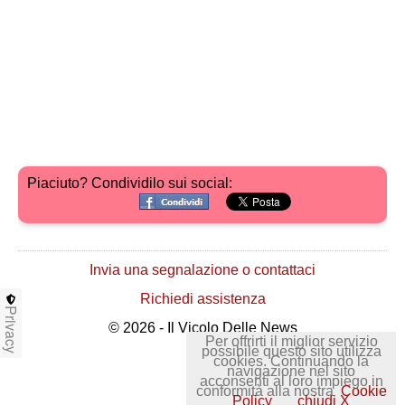
Piaciuto? Condividilo sui social:
Invia una segnalazione o contattaci
Richiedi assistenza
Privacy
© 2026 - Il Vicolo Delle News
Per offrirti il miglior servizio
possibile questo sito utilizza
cookies. Continuando la
navigazione nel sito
acconsenti al loro impiego in
conformità alla nostra
Cookie
Policy
chiudi X