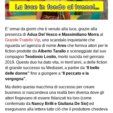
E’ ormai da giorni che è venuto alla luce, grazie alla
presenza di
Adua Del Vesco e Massimiliano Morra
al
Grande Fratello Vip
, uno scandalo inquietante che
riguarda un’agenzia di nome
Ares
che forniva attori per le
fiction prodotte da
Alberto Tarallo
e sceneggiate dal suo
compagno
Teodosio Losito,
morto suicida nel gennaio
2019. Questo duo ha dato vita, in trent’anni, a delle fiction
di grande successo su Mediaset, a partire da “
Il bello
delle donne”
fino a giungere a “
Il peccato e la
vergogna”.
Ma dietro questa macchina di successo per creare
business si nascondeva una realtà ben diversa dove gli
attori fingevano di essere fidanzati tra loro (come
confermato da
Nancy Brilli e Giuliana De Sio)
ed
eseguivano alla lettera tutto ciò che il produttore chiedeva