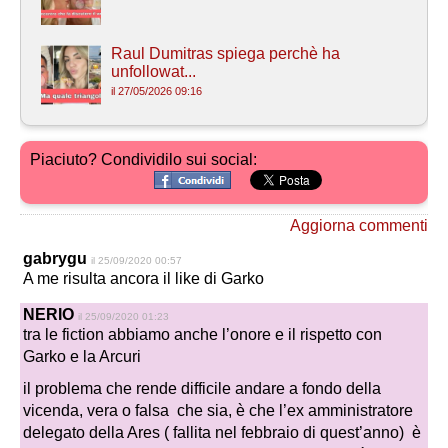
Raul Dumitras spiega perchè ha
unfollowat...
il 27/05/2026 09:16
Piaciuto? Condividilo sui social:
Aggiorna commenti
gabrygu
il 25/09/2020 00:57
A me risulta ancora il like di Garko
NERIO
il 25/09/2020 01:23
tra le fiction abbiamo anche l’onore e il rispetto con
Garko e la Arcuri
il problema che rende difficile andare a fondo della
vicenda, vera o falsa che sia, è che l’ex amministratore
delegato della Ares ( fallita nel febbraio di quest’anno) è