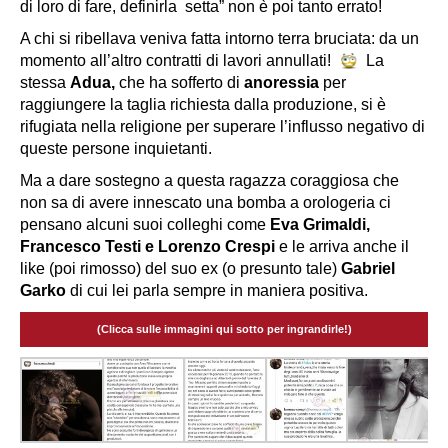
di loro di fare, definirla setta” non è poi tanto errato!
A chi si ribellava veniva fatta intorno terra bruciata: da un
momento all’altro contratti di lavori annullati!
La
stessa
Adua,
che ha sofferto di
anoressia
per
raggiungere la taglia richiesta dalla produzione, si è
rifugiata nella religione per superare l’influsso negativo di
queste persone inquietanti.
Ma a dare sostegno a questa ragazza coraggiosa che
non sa di avere innescato una bomba a orologeria ci
pensano alcuni suoi colleghi come
Eva Grimaldi,
Francesco Testi e Lorenzo Crespi
e le arriva anche il
like (poi rimosso) del suo ex (o presunto tale)
Gabriel
Garko
di cui lei parla sempre in maniera positiva.
(Clicca sulle immagini qui sotto per ingrandirle!)