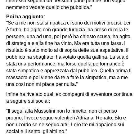
interessa seguirla da nessuna parte perché non voglio
nemmeno vedere quello che pubblica.”
Poi ha aggiunto:
“Se a me non sta simpatica ci sono dei motivi precisi. Lei
è furba, ha agito con grande furbizia, ha preso di mira le
persone, una ad una, poi però ha chiesto scusa, ha agito
di strategia e alla fine ha vinto. Ma era tutta una farsa. Il
risultato è stato molto al di sopra delle sue aspettative. Il
pubblico ha sbagliato, ha votato quella gallina. La sua è
stata una performance, ma forse quella performance è
stata simpatica e apprezzata dal pubblico. Quella prima ti
massacra e poi viene da te a fare la simpatica, ma a me
una così non mi piace per nulla.”
Infine ha rivelato quali ex compagni di avventura continua
a seguire sui social:
“Il segui alla Mussolini non lo rimetto, non ci penso
proprio. Invece seguo volentieri Adriana, Renato, Blu e
non ricordo se ne seguo altri. Loro tre mi appaiono sui
social e li sento, gli altri no.”