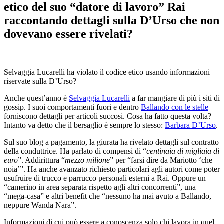
etico del suo “datore di lavoro” Rai
raccontando dettagli sulla D’Urso che non
dovevano essere rivelati?
Selvaggia Lucarelli ha violato il codice etico usando informazioni
riservate sulla D’Urso?
Anche quest’anno è
Selvaggia Lucarelli
a far mangiare di più i siti di
gossip. I suoi comportamenti fuori e dentro
Ballando con le stelle
forniscono dettagli per articoli succosi. Cosa ha fatto questa volta?
Intanto va detto che il bersaglio è sempre lo stesso:
Barbara D’Urso
.
Sul suo blog a pagamento, la giurata ha rivelato dettagli sul contratto
della conduttrice. Ha parlato di compensi di “
centinaia di migliaia di
euro
”. Addirittura “
mezzo milione
” per “farsi dire da Mariotto ‘che
noia’”. Ha anche avanzato richiesto particolari agli autori come poter
usufruire di trucco e parrucco personali esterni a Rai. Oppure un
“camerino in area separata rispetto agli altri concorrenti”, una
“mega-casa” e altri benefit che “nessuno ha mai avuto a Ballando,
neppure Wanda Nara”.
Informazioni di cui può essere a conoscenza solo chi lavora in quel