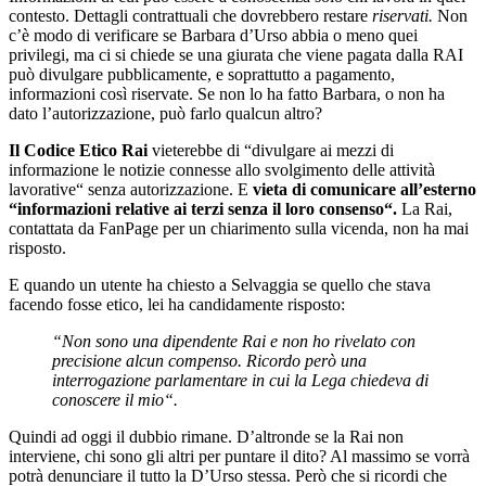
contesto. Dettagli contrattuali che dovrebbero restare
riservati.
Non
c’è modo di verificare se Barbara d’Urso abbia o meno quei
privilegi, ma ci si chiede se una giurata che viene pagata dalla RAI
può divulgare pubblicamente, e soprattutto a pagamento,
informazioni così riservate. Se non lo ha fatto Barbara, o non ha
dato l’autorizzazione, può farlo qualcun altro?
Il Codice Etico Rai
vieterebbe di “divulgare ai mezzi di
informazione le notizie connesse allo svolgimento delle attività
lavorative“ senza autorizzazione. E
vieta di comunicare all’esterno
“informazioni relative ai terzi senza il loro consenso“.
La Rai,
contattata da FanPage per un chiarimento sulla vicenda, non ha mai
risposto.
E quando un utente ha chiesto a Selvaggia se quello che stava
facendo fosse etico, lei ha candidamente risposto:
“Non sono una dipendente Rai e non ho rivelato con
precisione alcun compenso. Ricordo però una
interrogazione parlamentare in cui la Lega chiedeva di
conoscere il mio“.
Quindi ad oggi il dubbio rimane. D’altronde se la Rai non
interviene, chi sono gli altri per puntare il dito? Al massimo se vorrà
potrà denunciare il tutto la D’Urso stessa. Però che si ricordi che