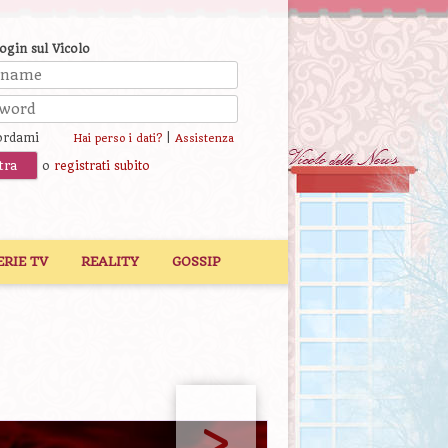
login sul Vicolo
ordami
|
Hai perso i dati?
Assistenza
o
registrati subito
ERIE TV
REALITY
GOSSIP
>