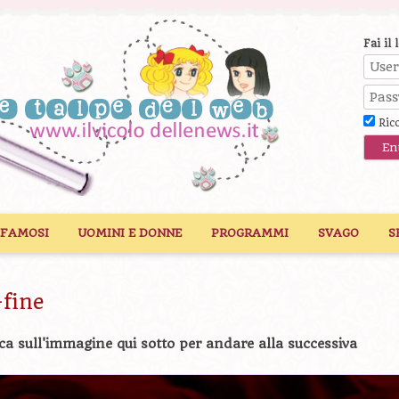
Fai il 
Ric
 FAMOSI
UOMINI E DONNE
PROGRAMMI
SVAGO
S
-fine
ca sull'immagine qui sotto per andare alla successiva