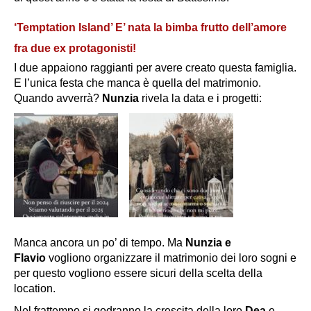
‘Temptation Island’ E’ nata la bimba frutto dell’amore
fra due ex protagonisti!
I due appaiono raggianti per avere creato questa famiglia.
E l’unica festa che manca è quella del matrimonio.
Quando avverrà?
Nunzia
rivela la data e i progetti:
Manca ancora un po’ di tempo. Ma
Nunzia e
Flavio
vogliono organizzare il matrimonio dei loro sogni e
per questo vogliono essere sicuri della scelta della
location.
Nel frattempo si godranno la crescita della loro
Dea
e