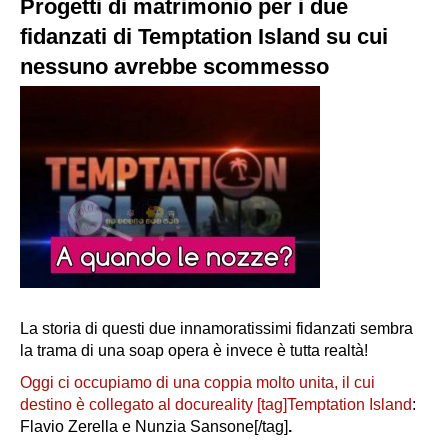
Progetti di matrimonio per i due
fidanzati di Temptation Island su cui
nessuno avrebbe scommesso
La storia di questi due innamoratissimi fidanzati sembra
la trama di una soap opera è invece è tutta realtà!
Oggi ci occupiamo di una coppia molto unita, il cui
destino è collegato al docureality [tag]Temptation Island
:
Flavio Zerella e Nunzia Sansone[/tag]
.