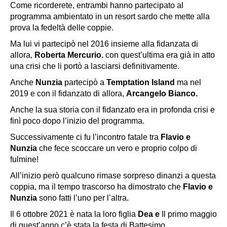
Come ricorderete, entrambi hanno partecipato al
programma ambientato in un resort sardo che mette alla
prova la fedeltà delle coppie.
Ma lui vi partecipò nel 2016 insieme alla fidanzata di
allora,
Roberta Mercurio.
con quest’ultima era già in atto
una crisi che li portò a lasciarsi definitivamente.
Anche
Nunzia
partecipò a
Temptation Island
ma nel
2019 e con il fidanzato di allora,
Arcangelo Bianco.
Anche la sua storia con il fidanzato era in profonda crisi e
finì poco dopo l’inizio del programma.
Successivamente ci fu l’incontro fatale tra
Flavio e
Nunzia
che fece scoccare un vero e proprio colpo di
fulmine!
All’inizio però qualcuno rimase sorpreso dinanzi a questa
coppia, ma il tempo trascorso ha dimostrato che
Flavio e
Nunzia
sono fatti l’uno per l’altra.
Il 6 ottobre 2021 è nata la loro figlia
Dea e
Il primo maggio
di quest’anno c’è stata la festa di Battesimo.