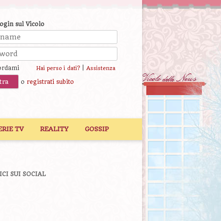
login sul Vicolo
ordami
|
Hai perso i dati?
Assistenza
o
registrati subito
ERIE TV
REALITY
GOSSIP
ICI SUI SOCIAL