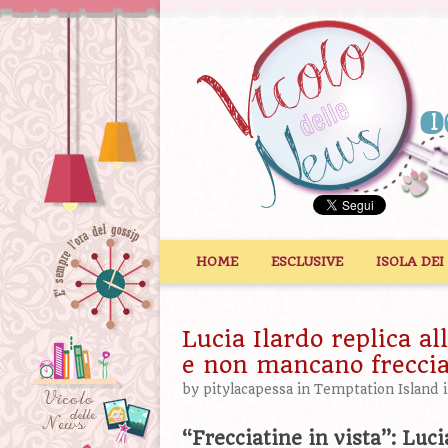
Vai al contenuto
HOME
ESCLUSIVE
ISOLA DEI
Lucia Ilardo replica al
e non mancano freccia
by
pitylacapessa
in
Temptation Island
i
“Frecciatine in vista”: Luc