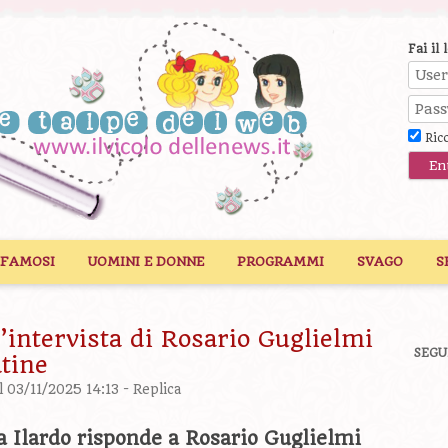
Fai il 
Ric
 FAMOSI
UOMINI E DONNE
PROGRAMMI
SVAGO
S
l’intervista di Rosario Guglielmi
SEGU
tine
l 03/11/2025 14:13 -
Replica
ia Ilardo risponde a Rosario Guglielmi