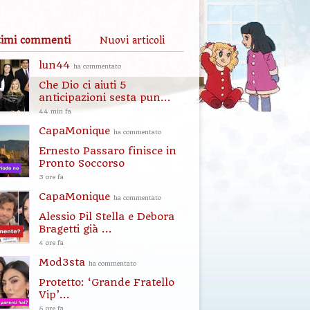
timi commenti
Nuovi articoli
lun44
ha commentato
Che Dio ci aiuti 5
anticipazioni sesta pun...
44 min fa
CapaMonique
ha commentato
Ernesto Passaro finisce in
Pronto Soccorso
3 ore fa
CapaMonique
ha commentato
Alessio Pil Stella e Debora
Bragetti già ...
4 ore fa
Mod3sta
ha commentato
Protetto: ‘Grande Fratello
Vip’...
5 ore fa