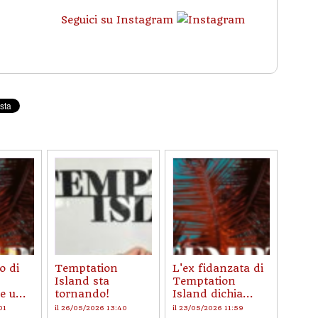
Seguici su Instagram
o di
Temptation
L'ex fidanzata di
Island sta
Temptation
e u...
tornando!
Island dichia...
01
il 26/05/2026 13:40
il 23/05/2026 11:59