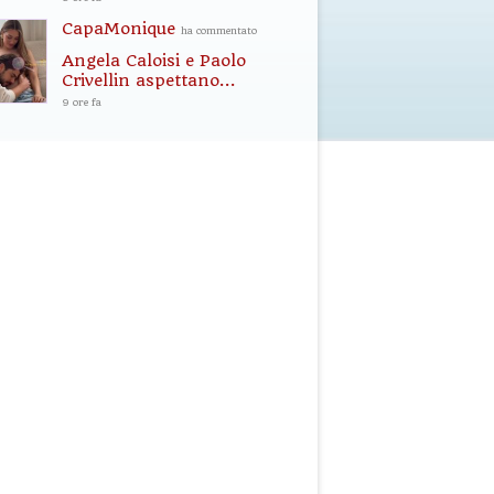
CapaMonique
ha commentato
Angela Caloisi e Paolo
Crivellin aspettano...
9 ore fa