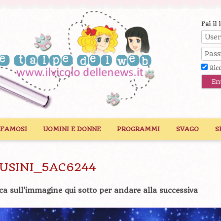
Fai il 
Ric
 FAMOSI
UOMINI E DONNE
PROGRAMMI
SVAGO
S
AUSINI_5AC6244
ca sull'immagine qui sotto per andare alla successiva