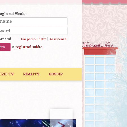
login sul Vicolo
ordami
|
Hai perso i dati?
Assistenza
o
registrati subito
ERIE TV
REALITY
GOSSIP
>