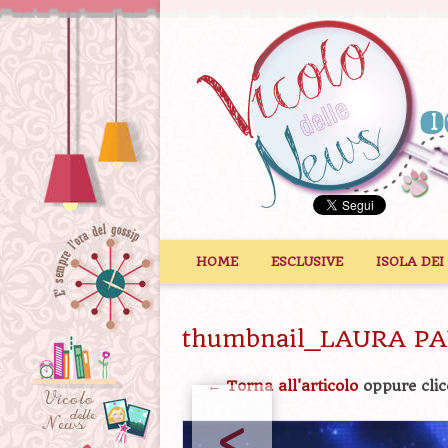
Vai al contenuto
HOME
ESCLUSIVE
ISOLA DEI
thumbnail_LAURA P
← Torna all'articolo
oppure clic
<