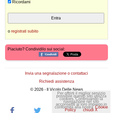
Ricordami
o
registrati subito
Piaciuto? Condividilo sui social:
Invia una segnalazione o contattaci
Richiedi assistenza
© 2026 - Il Vicolo Delle News
Per offrirti il miglior servizio
possibile questo sito utilizza
cookies. Continuando la
navigazione nel sito
acconsenti al loro impiego in
conformità alla nostra
Cookie
Policy
chiudi X