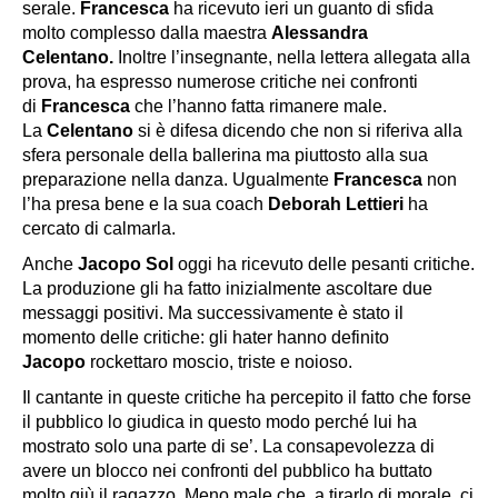
serale.
Francesca
ha ricevuto ieri un guanto di sfida
molto complesso dalla maestra
Alessandra
Celentano.
Inoltre l’insegnante, nella lettera allegata alla
prova, ha espresso numerose critiche nei confronti
di
Francesca
che l’hanno fatta rimanere male.
La
Celentano
si è difesa dicendo che non si riferiva alla
sfera personale della ballerina ma piuttosto alla sua
preparazione nella danza. Ugualmente
Francesca
non
l’ha presa bene e la sua coach
Deborah Lettieri
ha
cercato di calmarla.
Anche
Jacopo Sol
oggi ha ricevuto delle pesanti critiche.
La produzione gli ha fatto inizialmente ascoltare due
messaggi positivi. Ma successivamente è stato il
momento delle critiche: gli hater hanno definito
Jacopo
rockettaro moscio, triste e noioso.
Il cantante in queste critiche ha percepito il fatto che forse
il pubblico lo giudica in questo modo perché lui ha
mostrato solo una parte di se’. La consapevolezza di
avere un blocco nei confronti del pubblico ha buttato
molto giù il ragazzo. Meno male che, a tirarlo di morale, ci