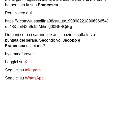
ha pensato la sua
Francesca.
Per il video qui
https://x.com/valestellina08/status/1909982218966966540?
s=48&t=nN3h9c55Mihmg00BE4QiEg
Domani sera ci saranno le anticipazioni sulla terza
puntata del serale. Secondo voi
Jacopo e
Francesca
rischiano?
by emmaforever
Leggici su
X
Seguici su
telegram
Seguici su
WhatsApp