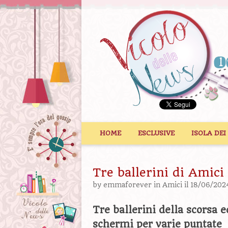
Vai al contenuto
HOME
ESCLUSIVE
ISOLA DEI
Tre ballerini di Amici 
by
emmaforever
in
Amici
il 18/06/202
Tre ballerini della scorsa 
schermi per varie puntate