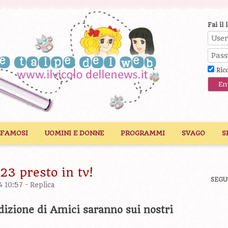
Fai il 
Ric
 FAMOSI
UOMINI E DONNE
PROGRAMMI
SVAGO
S
23 presto in tv!
SEGU
4 10:57 -
Replica
edizione di Amici saranno sui nostri