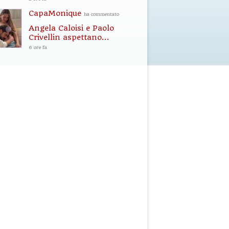
CapaMonique
ha commentato
Angela Caloisi e Paolo
Crivellin aspettano...
6 ore fa