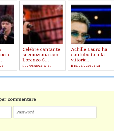
a
Celebre cantante
Achille Lauro ha
social
si emoziona con
contribuito alla
..
Lorenzo S...
vittoria...
:06
il 19/05/2026 11:51
il 18/05/2026 15:22
n per commentare