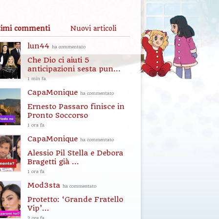
timi commenti
Nuovi articoli
lun44
ha commentato
Che Dio ci aiuti 5
anticipazioni sesta pun...
1 min fa
CapaMonique
ha commentato
Ernesto Passaro finisce in
Pronto Soccorso
1 ora fa
CapaMonique
ha commentato
Alessio Pil Stella e Debora
Bragetti già ...
1 ora fa
Mod3sta
ha commentato
Protetto: ‘Grande Fratello
Vip’...
2 ore fa