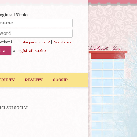
login sul Vicolo
ordami
|
Hai perso i dati?
Assistenza
o
registrati subito
ERIE TV
REALITY
GOSSIP
ICI SUI SOCIAL