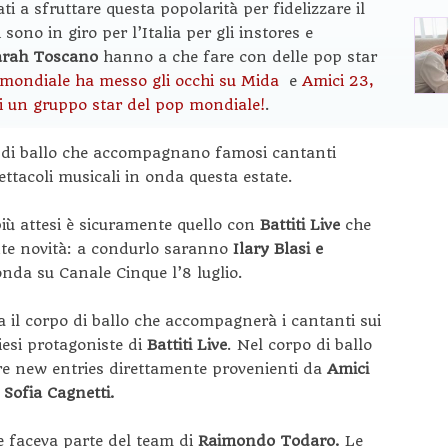
i a sfruttare questa popolarità per fidelizzare il
sono in giro per l’Italia per gli instores e
arah Toscano
hanno a che fare con delle pop star
 mondiale ha messo gli occhi su Mida
e
Amici 23,
i un gruppo star del pop mondiale!
.
pi di ballo che accompagnano famosi cantanti
ettacoli musicali in onda questa estate.
più attesi è sicuramente quello con
Battiti Live
che
te novità: a condurlo saranno
Ilary Blasi e
nda su Canale Cinque l’8 luglio.
 il corpo di ballo che accompagnerà i cantanti sui
iesi protagoniste di
Battiti Live
. Nel corpo di ballo
tre new entries direttamente provenienti da
Amici
 Sofia Cagnetti.
he faceva parte del team di
Raimondo Todaro.
Le