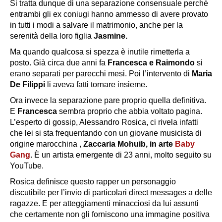
Si tratta dunque di una separazione consensuale perché
entrambi gli ex coniugi hanno ammesso di avere provato
in tutti i modi a salvare il matrimonio, anche per la
serenità della loro figlia
Jasmine.
Ma quando qualcosa si spezza è inutile rimetterla a
posto. Già circa due anni fa
Francesca e Raimondo
si
erano separati per parecchi mesi. Poi l’intervento di
Maria
De Filippi
li aveva fatti tornare insieme.
Ora invece la separazione pare proprio quella definitiva.
E
Francesca
sembra proprio che abbia voltato pagina.
L’esperto di gossip, Alessandro Rosica, ci rivela infatti
che lei si sta frequentando con un giovane musicista di
origine marocchina ,
Zaccaria Mohuib, in arte
Baby
Gang
.
È un artista emergente di 23 anni, molto seguito su
YouTube.
Rosica definisce questo rapper un personaggio
discutibile per l’invio di particolari direct messages a delle
ragazze. E per atteggiamenti minacciosi da lui assunti
che certamente non gli forniscono una immagine positiva