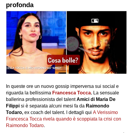
profonda
In queste ore un nuovo gossip imperversa sui social e
riguarda la bellissima
Francesca Tocca
.
La sensuale
ballerina professionista del talent
Amici di Maria De
Filippi
si è separata alcuni mesi fa da
Raimondo
Todaro,
ex coach del talent. I dettagli qui
A Verissimo
Francesca Tocca rivela quando è scoppiata la crisi con
Raimondo Todaro
.