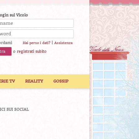
login sul Vicolo
ordami
|
Hai perso i dati?
Assistenza
o
registrati subito
ERIE TV
REALITY
GOSSIP
ICI SUI SOCIAL