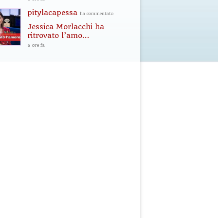
pitylacapessa
ha commentato
Jessica Morlacchi ha
ritrovato l’amo...
8 ore fa