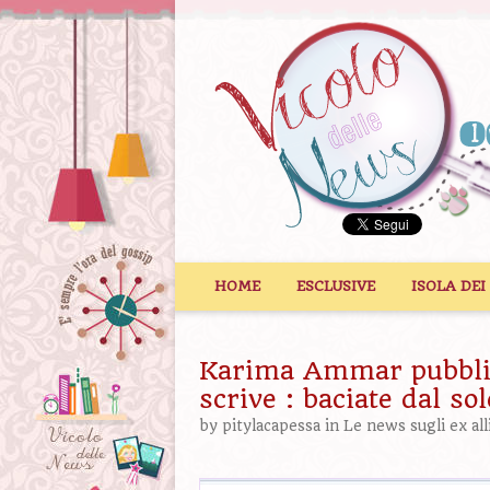
Vai al contenuto
HOME
ESCLUSIVE
ISOLA DEI
Karima Ammar pubblica
scrive : baciate dal so
by
pitylacapessa
in
Le news sugli ex all