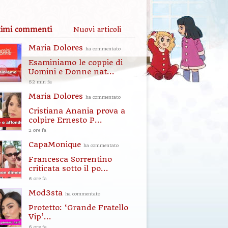
timi commenti
Nuovi articoli
Maria Dolores
ha commentato
Esaminiamo le coppie di
Uomini e Donne nat...
52 min fa
Maria Dolores
ha commentato
Cristiana Anania prova a
colpire Ernesto P...
2 ore fa
CapaMonique
ha commentato
Francesca Sorrentino
criticata sotto il po...
6 ore fa
Mod3sta
ha commentato
Protetto: ‘Grande Fratello
Vip’...
6 ore fa