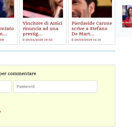
Vincitore di Amici
Pierdavide Carone
ontato
rinuncia ad una
scrive a Stefano
n...
prestig...
De Mart...
:38
il 29/04/2026 16:02
il 26/03/2026 14:19
n per commentare
o