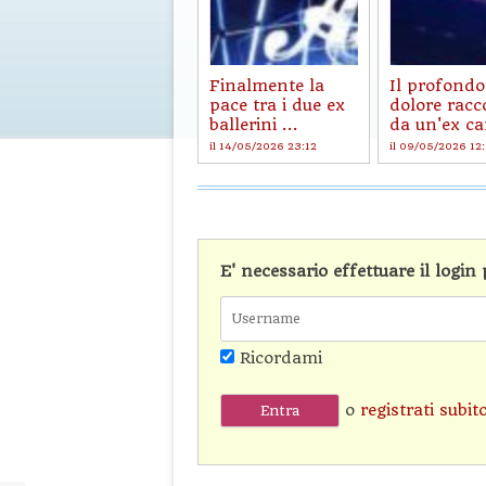
Finalmente la
Il profondo
pace tra i due ex
dolore racc
ballerini ...
da un'ex ca
il 14/05/2026 23:12
il 09/05/2026 12
E' necessario effettuare il logi
Ricordami
o
registrati subit