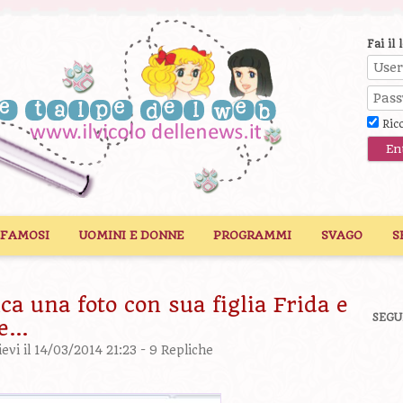
Fai il 
Ric
 FAMOSI
UOMINI E DONNE
PROGRAMMI
SVAGO
S
 una foto con sua figlia Frida e
SEGU
le…
ievi
il 14/03/2014 21:23 -
9 Repliche