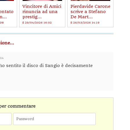
Vincitore di Amici
Pierdavide Carone
ontato
rinuncia ad una
scrive a Stefano
n...
prestig...
De Mart...
:38
il 29/04/2026 16:02
il 26/03/2026 14:19
ione...
:24
ho sentito il disco di Sangio è decisamente
n per commentare