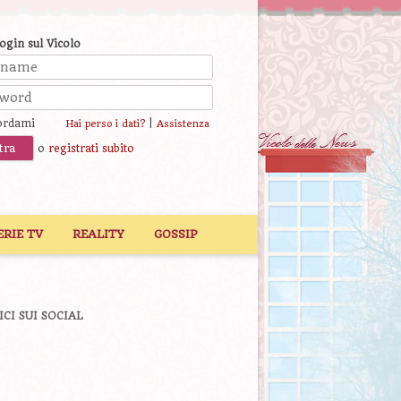
login sul Vicolo
ordami
|
Hai perso i dati?
Assistenza
o
registrati subito
ERIE TV
REALITY
GOSSIP
ICI SUI SOCIAL