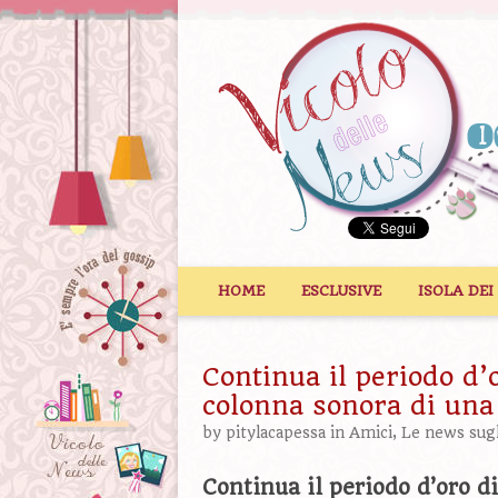
Vai al contenuto
HOME
ESCLUSIVE
ISOLA DEI
Continua il periodo d’
colonna sonora di una
by
pitylacapessa
in
Amici
,
Le news sugli
Continua il periodo d’oro 