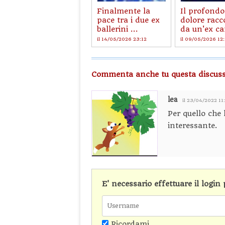
Finalmente la
Il profondo
pace tra i due ex
dolore racc
ballerini ...
da un'ex ca
il 14/05/2026 23:12
il 09/05/2026 12
Commenta anche tu questa discuss
lea
il 23/04/2022 11
Per quello che 
interessante.
E' necessario effettuare il logi
Ricordami