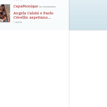
CapaMonique
ha commentato
Angela Caloisi e Paolo
Crivellin aspettano...
7 ore fa