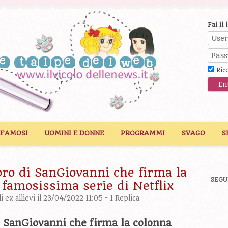
Fai il 
Ric
 FAMOSI
UOMINI E DONNE
PROGRAMMI
SVAGO
S
oro di SanGiovanni che firma la
SEGU
 famosissima serie di Netflix
 ex allievi
il 23/04/2022 11:05 -
1 Replica
di SanGiovanni che firma la colonna