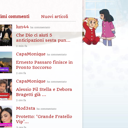
timi commenti
Nuovi articoli
lun44
ha commentato
Che Dio ci aiuti 5
anticipazioni sesta pun...
2 min fa
CapaMonique
ha commentato
Ernesto Passaro finisce in
Pronto Soccorso
2 ore fa
CapaMonique
ha commentato
Alessio Pil Stella e Debora
Bragetti già ...
2 ore fa
Mod3sta
ha commentato
Protetto: ‘Grande Fratello
Vip’...
3 ore fa