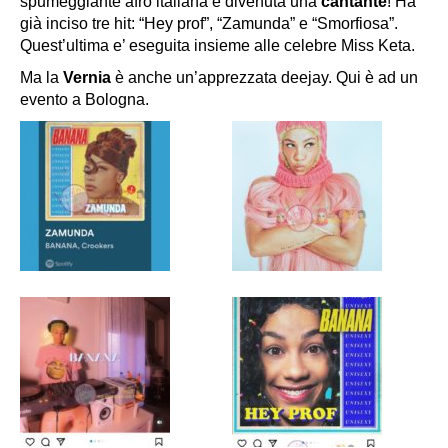
spumeggiante afro italiana è divenuta una
cantante
! Ha
già inciso tre hit: “Hey prof”, “Zamunda” e “Smorfiosa”.
Quest’ultima e’ eseguita insieme alle celebre Miss Keta.
Ma la
Vernia
è anche un’apprezzata deejay. Qui è ad un
evento a Bologna.