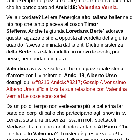
tanti esempi che possiamo fare), c’è anche una ballerina
che ha partecipato ad
Amici 18:
Valentina Vernia
.
Ve la ricordate? Lei era l’energica afro italiana ballerina di
hip hop che tanto piaceva al coach
Timor
Steffens.
Anche la giurata
Loredana Berte’
adorava
questa ragazza e si era opposta al verdetto della giuria
quando l’aveva eliminata dal talent. Dietro insistenza
della
Berte’
era stato indetto un nuovo televoto, poi
perso, per riportarla in gara.
Valentina
aveva vissuto anche una passionale storia
d’amore con il vincitore di
Amici 18, Alberto Urso.
I
dettagli qui
&#8216;Amici&#8217; Gossip A Verissimo
Alberto Urso ufficializza la sua relazione con Valentina
Vernia! Le cose sono serie!
.
Da un po’ di tempo non vedevamo più la ballerina far
parte dei corpi di ballo che partecipano agli show in tv.
Lei era stata una presenza fissa in molti spettacoli
Mediaset, tra cui uno con il noto cantante
Al Bano.
Che
fine ha fatto
Valentina?
Il mistero è presto svelato! La