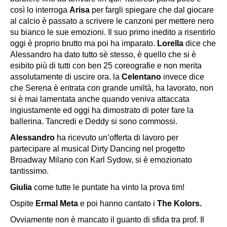
così lo interroga
Arisa
per fargli spiegare che dal giocare
al calcio è passato a scrivere le canzoni per mettere nero
su bianco le sue emozioni. Il suo primo inedito a risentirlo
oggi è proprio brutto ma poi ha imparato.
Lorella
dice che
Alessandro
ha dato tutto sè stesso, è quello che si è
esibito più di tutti con ben 25 coreografie e non merita
assolutamente di uscire ora. la
Celentano
invece dice
che
Serena
è entrata con grande umiltà, ha lavorato, non
si è mai lamentata anche quando veniva attaccata
ingiustamente ed oggi ha dimostrato di poter fare la
ballerina. Tancredi e Deddy si sono commossi.
Alessandro
ha ricevuto un’offerta di lavoro per
partecipare al musical Dirty Dancing nel progetto
Broadway Milano con Karl Sydow, si è emozionato
tantissimo.
Giulia
come tutte le puntate ha vinto la prova tim!
Ospite
Ermal Meta
e poi hanno cantato i
The Kolors.
Ovviamente non è mancato il guanto di sfida tra prof. Il