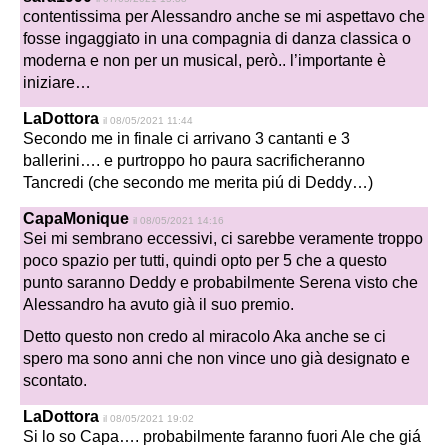
contentissima per Alessandro anche se mi aspettavo che
fosse ingaggiato in una compagnia di danza classica o
moderna e non per un musical, però.. l’importante è
iniziare…
LaDottora
il 08/05/2021 11:44
Secondo me in finale ci arrivano 3 cantanti e 3
ballerini…. e purtroppo ho paura sacrificheranno
Tancredi (che secondo me merita piú di Deddy…)
CapaMonique
il 08/05/2021 14:16
Sei mi sembrano eccessivi, ci sarebbe veramente troppo
poco spazio per tutti, quindi opto per 5 che a questo
punto saranno Deddy e probabilmente Serena visto che
Alessandro ha avuto già il suo premio.
Detto questo non credo al miracolo Aka anche se ci
spero ma sono anni che non vince uno già designato e
scontato.
LaDottora
il 08/05/2021 19:02
Si lo so Capa…. probabilmente faranno fuori Ale che giá