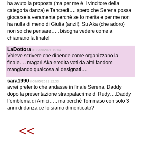
ha avuto la proposta (ma per me é il vincitore della
categoria danza) e Tancredi…. spero che Serena possa
giocarsela veramente perché se lo merita e per me non
ha nulla di meno di Giulia (anzi!). Su Aka (che adoro)
non so che pensare….. bisogna vedere come a
chiamano la finale!
LaDottora
il 08/05/2021 19:04
Volevo scrivere che dipende come organizzano la
finale…. magari Aka eredita voti da altri fandom
mangiando qualcosa ai designati….
sara1990
il 09/05/2021 12:33
avrei preferito che andasse in finale Serena, Daddy
dopo la presentazione strappalacrime di Rudy….Daddy
l’emblema di Amici….. ma perchè Tommaso con solo 3
anni di danza ce lo siamo dimenticato?
<<