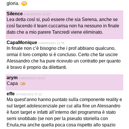
gloria.
Silence
il 06/05/2021 22:45
Lea detta così si, può essere che sia Serena, anche se
così facendo il team cuccarisa non ha nessuno in finale
dato che a mio parere Tancredi viene eliminato.
CapaMonique
il 06/05/2021 22:58
In finale non c’è bisogno che i prof abbiano qualcuno,
ormai il loro compito si è concluso. Certo che far uscire
Alessandro che ha pure ricevuto un contratto per quanto
è bravo è proprio da dilettanti.
arym
il 06/05/2021 23:23
Capa
effe
il 07/05/2021 07:22
Ma quest’anno hanno puntato sulla componente reality e
sul target adolescenziale per cui alla fine un Alessandro
è fuori target e infatti all’interno del programma è stato
semi snobbato (se non per la pseudo storiella con
Enula,ma anche quella poca cosa rispetto allo spazio