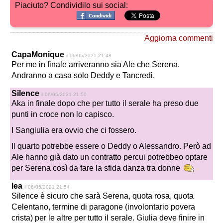
Piaciuto? Condividilo sui social:
Aggiorna commenti
CapaMonique
il 06/05/2021 21:48
Per me in finale arriveranno sia Ale che Serena.
Andranno a casa solo Deddy e Tancredi.
Silence
il 06/05/2021 21:50
Aka in finale dopo che per tutto il serale ha preso due
punti in croce non lo capisco.
I Sangiulia era ovvio che ci fossero.
Il quarto potrebbe essere o Deddy o Alessandro. Però ad
Ale hanno già dato un contratto percui potrebbeo optare
per Serena così da fare la sfida danza tra donne
lea
il 06/05/2021 21:54
Silence è sicuro che sarà Serena, quota rosa, quota
Celentano, termine di paragone (involontario povera
crista) per le altre per tutto il serale. Giulia deve finire in