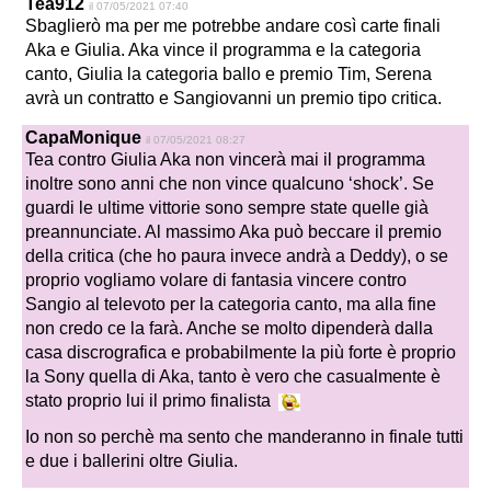
Tea912
il 07/05/2021 07:40
Sbaglierò ma per me potrebbe andare così carte finali
Aka e Giulia. Aka vince il programma e la categoria
canto, Giulia la categoria ballo e premio Tim, Serena
avrà un contratto e Sangiovanni un premio tipo critica.
CapaMonique
il 07/05/2021 08:27
Tea contro Giulia Aka non vincerà mai il programma
inoltre sono anni che non vince qualcuno ‘shock’. Se
guardi le ultime vittorie sono sempre state quelle già
preannunciate. Al massimo Aka può beccare il premio
della critica (che ho paura invece andrà a Deddy), o se
proprio vogliamo volare di fantasia vincere contro
Sangio al televoto per la categoria canto, ma alla fine
non credo ce la farà. Anche se molto dipenderà dalla
casa discrografica e probabilmente la più forte è proprio
la Sony quella di Aka, tanto è vero che casualmente è
stato proprio lui il primo finalista
Io non so perchè ma sento che manderanno in finale tutti
e due i ballerini oltre Giulia.