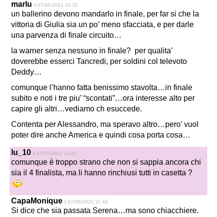
marlu
il 07/05/2021 10:33
un ballerino devono mandarlo in finale, per far si che la
vittoria di Giulia sia un po’ meno sfacciata, e per darle
una parvenza di finale circuito…
la warner senza nessuno in finale? per qualita’
doverebbe esserci Tancredi, per soldini col televoto
Deddy…
comunque l’hanno fatta benissimo stavolta…in finale
subito e noti i tre piu’ “scontati”…ora interesse alto per
capire gli altri…vediamo ch esuccede.
Contenta per Alessandro, ma speravo altro…pero’ vuol
poter dire anche America e quindi cosa porta cosa…
lu_10
il 07/05/2021 11:29
comunque è troppo strano che non si sappia ancora chi
sia il 4 finalista, ma li hanno rinchiusi tutti in casetta ?
CapaMonique
il 07/05/2021 11:43
Si dice che sia passata Serena…ma sono chiacchiere.