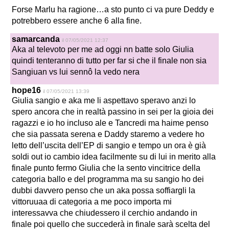
Forse Marlu ha ragione…a sto punto ci va pure Deddy e
potrebbero essere anche 6 alla fine.
samarcanda
il 07/05/2021 12:37
Aka al televoto per me ad oggi nn batte solo Giulia
quindi tenteranno di tutto per far si che il finale non sia
Sangiuan vs lui sennô la vedo nera
hope16
il 07/05/2021 13:39
Giulia sangio e aka me li aspettavo speravo anzi lo
spero ancora che in realtà passino in sei per la gioia dei
ragazzi e io ho incluso ale e Tancredi ma haime penso
che sia passata serena e Daddy staremo a vedere ho
letto dell’uscita dell’EP di sangio e tempo un ora è già
soldi out io cambio idea facilmente su di lui in merito alla
finale punto fermo Giulia che la sento vincitrice della
categoria ballo e del programma ma su sangio ho dei
dubbi davvero penso che un aka possa soffiargli la
vittoruuaa di categoria a me poco importa mi
interessavva che chiudessero il cerchio andando in
finale poi quello che succederà in finale sarà scelta del