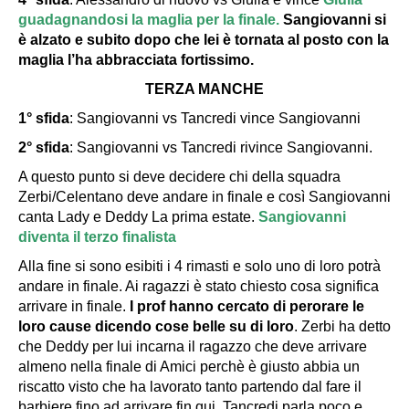
guadagnandosi la maglia per la finale.
Sangiovanni si
è alzato e subito dopo che lei è tornata al posto con la
maglia l’ha abbracciata fortissimo.
TERZA MANCHE
1° sfida
: Sangiovanni vs Tancredi vince Sangiovanni
2° sfida
: Sangiovanni vs Tancredi rivince Sangiovanni.
A questo punto si deve decidere chi della squadra
Zerbi/Celentano deve andare in finale e così Sangiovanni
canta Lady e Deddy La prima estate.
Sangiovanni
diventa il terzo finalista
Alla fine si sono esibiti i 4 rimasti e solo uno di loro potrà
andare in finale. Ai ragazzi è stato chiesto cosa significa
arrivare in finale.
I prof hanno cercato di perorare le
loro cause dicendo cose belle su di loro
.
Zerbi
ha detto
che
Deddy
per lui incarna il ragazzo che deve arrivare
almeno nella finale di Amici perchè è giusto abbia un
riscatto visto che ha lavorato tanto partendo dal fare il
barbiere fino ad arrivare fin qui.
Tancredi
parla poco e