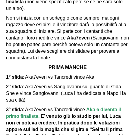
finalista
(non viene specificato però se ce ne sarà solo
un altro).
Non si inizia con un sorteggio come sempre, ma ogni
ragazzo deve esibirsi e il vincitore darà la possibilità alla
sua squadra di iniziare. Si parte con i cantanti che
cantano i loro inediti e vince
Aka7even
(Sangiovanni non
ha potuto partecipare perchè poteva solo un cantante per
squadra). Lui deve scegliere chi sfidare per provare a
conquistarsi la finale.
PRIMA MANCHE
1° sfida
: Aka7even vs Tancredi vince Aka
2° sfida
: Aka7even vs Sangiovanni sul guanto di sfida
She e vince Sangiovanni (Luca l’ha dedicata a Napoli la
sua città).
3° sfida
: Aka7even vs Tancredi vince
Aka e diventa il
primo finalista.
E’ venuto giù lo studio per lui, Luca
non ci poteva credere. In pratica dopo le votazioni
appare sul led la maglia che si gira e “Sei tu il prima