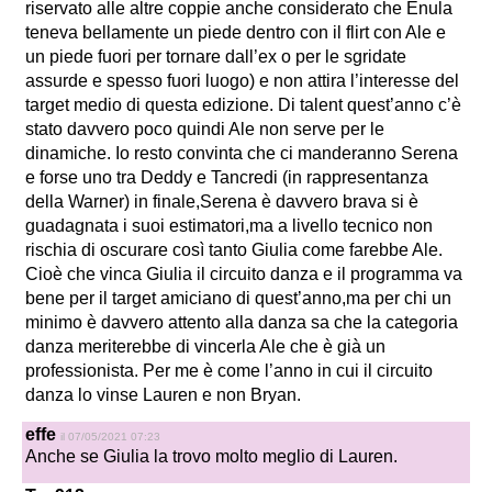
riservato alle altre coppie anche considerato che Enula
teneva bellamente un piede dentro con il flirt con Ale e
un piede fuori per tornare dall’ex o per le sgridate
assurde e spesso fuori luogo) e non attira l’interesse del
target medio di questa edizione. Di talent quest’anno c’è
stato davvero poco quindi Ale non serve per le
dinamiche. Io resto convinta che ci manderanno Serena
e forse uno tra Deddy e Tancredi (in rappresentanza
della Warner) in finale,Serena è davvero brava si è
guadagnata i suoi estimatori,ma a livello tecnico non
rischia di oscurare così tanto Giulia come farebbe Ale.
Cioè che vinca Giulia il circuito danza e il programma va
bene per il target amiciano di quest’anno,ma per chi un
minimo è davvero attento alla danza sa che la categoria
danza meriterebbe di vincerla Ale che è già un
professionista. Per me è come l’anno in cui il circuito
danza lo vinse Lauren e non Bryan.
effe
il 07/05/2021 07:23
Anche se Giulia la trovo molto meglio di Lauren.