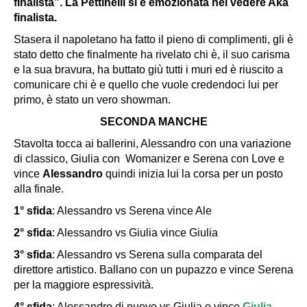
finalista”. La Pettinelli si è emozionata nel vedere Aka
finalista.
Stasera il napoletano ha fatto il pieno di complimenti, gli è
stato detto che finalmente ha rivelato chi è, il suo carisma
e la sua bravura, ha buttato giù tutti i muri ed è riuscito a
comunicare chi è e quello che vuole credendoci lui per
primo, è stato un vero showman.
SECONDA MANCHE
Stavolta tocca ai ballerini, Alessandro con una variazione
di classico, Giulia con
Womanizer
e Serena con Love e
vince
Alessandro
quindi inizia lui la corsa per un posto
alla finale.
1° sfida
: Alessandro vs Serena vince Ale
2° sfida
: Alessandro vs Giulia vince Giulia
3° sfida
: Alessandro vs Serena sulla comparata del
direttore artistico. Ballano con un pupazzo e vince Serena
per la maggiore espressività.
4° sfida
: Alessandro di nuovo vs Giulia e vince
Giulia