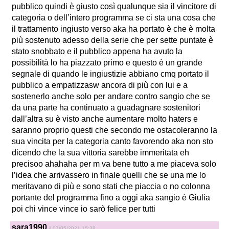
pubblico quindi è giusto così qualunque sia il vincitore di
categoria o dell’intero programma se ci sta una cosa che
il trattamento ingiusto verso aka ha portato è che è molta
più sostenuto adesso della serie che per sette puntate è
stato snobbato e il pubblico appena ha avuto la
possibilità lo ha piazzato primo e questo è un grande
segnale di quando le ingiustizie abbiano cmq portato il
pubblico a empatizzasw ancora di più con lui e a
sostenerlo anche solo per andare contro sangio che se
da una parte ha continuato a guadagnare sostenitori
dall’altra su è visto anche aumentare molto haters e
saranno proprio questi che secondo me ostacoleranno la
sua vincita per la categoria canto favorendo aka non sto
dicendo che la sua vittoria sarebbe immeritata eh
precisoo ahahaha per m va bene tutto a me piaceva solo
l’idea che arrivassero in finale quelli che se una me lo
meritavano di più e sono stati che piaccia o no colonna
portante del programma fino a oggi aka sangio è Giulia
poi chi vince vince io sarò felice per tutti
sara1990
il 07/05/2021 15:38