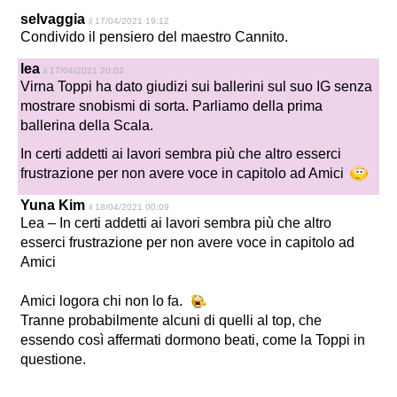
selvaggia
il 17/04/2021 19:12
Condivido il pensiero del maestro Cannito.
lea
il 17/04/2021 20:02
Virna Toppi ha dato giudizi sui ballerini sul suo IG senza
mostrare snobismi di sorta. Parliamo della prima
ballerina della Scala.
In certi addetti ai lavori sembra più che altro esserci
frustrazione per non avere voce in capitolo ad Amici
Yuna Kim
il 18/04/2021 00:09
Lea –
In certi addetti ai lavori sembra più che altro
esserci frustrazione per non avere voce in capitolo ad
Amici
Amici logora chi non lo fa.
Tranne probabilmente alcuni di quelli al top, che
essendo così affermati dormono beati, come la Toppi in
questione.