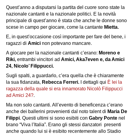
Quest’anno a disputarsi la partita del cuore sono state la
nazionale cantanti e la nazionale politici. E la novità
principale di quest’anno è stata che anche le donne sono
scese in campo per giocare, come la cantante
Mietta.
E, in quest’occasione così importante per fare del bene, i
ragazzi di
Amici
non potevano mancare.
A giocare per la nazionale cantanti c’erano:
Moreno e
Riki,
entrambi vincitori ad
Amici, Aka7even e, da Amici
24, Nicolo’ Filippucci.
Sugli spalti, a guardarlo, c’era quella che è chiaramente
la sua fidanzata,
Rebecca Ferreri.
I dettagli qui
È lei la
ragazza della quale si era innamorato Nicolò Filippucci
ad Amici 24?
.
Ma non solo cantanti. All’evento di beneficenza c’erano
anche dei ballerini provenienti dal noto talent di
Maria De
Filippi
. Questi ultimi si sono esibiti con
Gabry Ponte
nel
brano “Viva l’Italia”. Erano gli stessi danzatori presenti
anche quando lui si è esibito recentemente allo Stadio