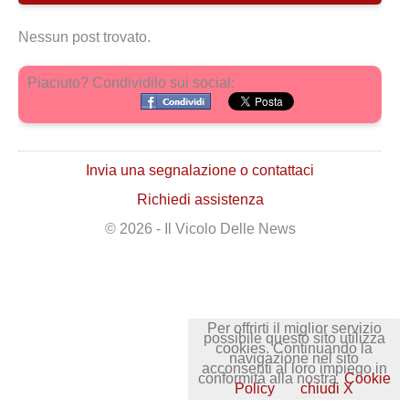
Nessun post trovato.
Piaciuto? Condividilo sui social:
Invia una segnalazione o contattaci
Richiedi assistenza
© 2026 - Il Vicolo Delle News
Per offrirti il miglior servizio
possibile questo sito utilizza
cookies. Continuando la
navigazione nel sito
acconsenti al loro impiego in
conformità alla nostra
Cookie
Policy
chiudi X