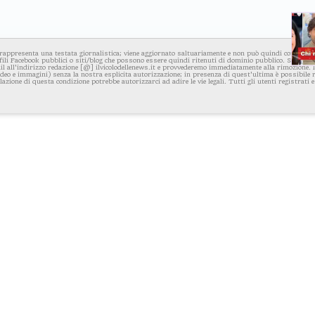
rappresenta una testata giornalistica; viene aggiornato saltuariamente e non può quindi considerars
fili Facebook pubblici o siti/blog che possono essere quindi ritenuti di dominio pubblico. Se per q
l all'indirizzo redazione [@] ilvicolodellenews.it e provvederemo immediatamente alla rimozione. Il
video e immagini) senza la nostra esplicita autorizzazione; in presenza di quest'ultima è possibile
iolazione di questa condizione potrebbe autorizzarci ad adire le vie legali. Tutti gli utenti registrati e