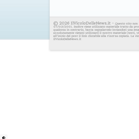
© 2026 IlVicoloDelleNews.it -
Questo sito non 
07/03/2001. Inoltre viene utilizzato materiale tratto da pro
qualcosa in contrario, basta segnalarcelo inviandoci una emai
assolutamente vietato utilizzare il nostro materiale (testi, 
all'inizio del post il link cliccabile alla risorsa copiata. La v
ilVicoloDelleNews.it