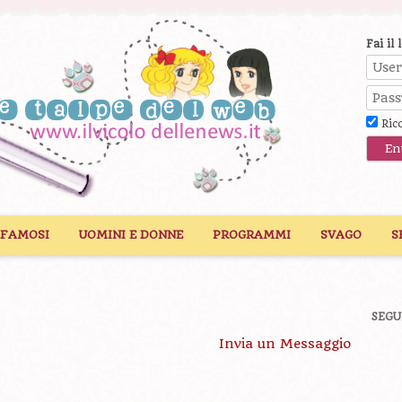
Fai il 
Ric
 FAMOSI
UOMINI E DONNE
PROGRAMMI
SVAGO
S
SEGU
Invia un Messaggio