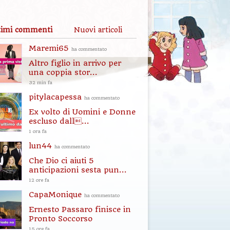
timi commenti
Nuovi articoli
Maremi65
ha commentato
Altro figlio in arrivo per
una coppia stor...
32 min fa
pitylacapessa
ha commentato
Ex volto di Uomini e Donne
escluso dall...
1 ora fa
lun44
ha commentato
Che Dio ci aiuti 5
anticipazioni sesta pun...
12 ore fa
CapaMonique
ha commentato
Ernesto Passaro finisce in
Pronto Soccorso
15 ore fa