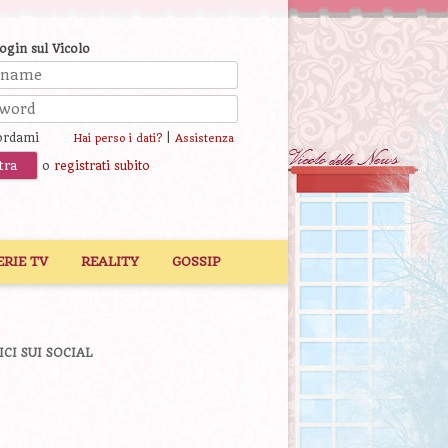
login sul Vicolo
ordami
|
Hai perso i dati?
Assistenza
o
registrati subito
ERIE TV
REALITY
GOSSIP
ICI SUI SOCIAL