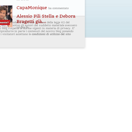
CapaMonique
ha commentato
Alessio Pili Stella e Debora
Bragetti già...
i un prodotto editoriale ai sensi della legge 62 del
ualsiasi motivo gli autori del suddetto materiale avessero
16 ore fa
 blog rispetta le norme vigenti in materia di privacy. E'
 riprodurre in parte i contenuti del nostro blog ponendo
 i visitatori accettano le
condizioni di utilizzo del sito