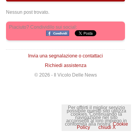
Nessun post trovato.
Piaciuto? Condividilo sui social:
Invia una segnalazione o contattaci
Richiedi assistenza
© 2026 - Il Vicolo Delle News
Per offrirti il miglior servizio
possibile questo sito utilizza
cookies. Continuando la
navigazione nel sito
acconsenti al loro impiego in
conformità alla nostra
Cookie
Policy
chiudi X