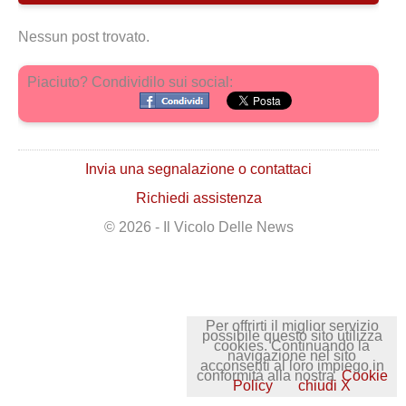
Nessun post trovato.
Piaciuto? Condividilo sui social:
Invia una segnalazione o contattaci
Richiedi assistenza
© 2026 - Il Vicolo Delle News
Per offrirti il miglior servizio
possibile questo sito utilizza
cookies. Continuando la
navigazione nel sito
acconsenti al loro impiego in
conformità alla nostra
Cookie
Policy
chiudi X