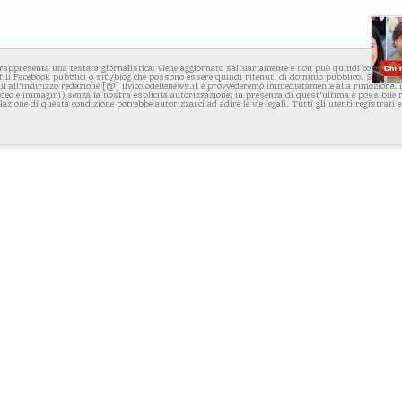
rappresenta una testata giornalistica; viene aggiornato saltuariamente e non può quindi considerars
fili Facebook pubblici o siti/blog che possono essere quindi ritenuti di dominio pubblico. Se per q
l all'indirizzo redazione [@] ilvicolodellenews.it e provvederemo immediatamente alla rimozione. Il
video e immagini) senza la nostra esplicita autorizzazione; in presenza di quest'ultima è possibile
iolazione di questa condizione potrebbe autorizzarci ad adire le vie legali. Tutti gli utenti registrati e