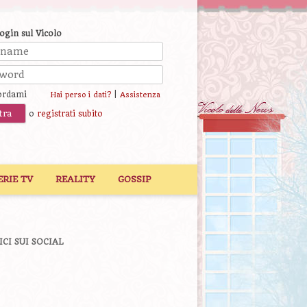
login sul Vicolo
ordami
|
Hai perso i dati?
Assistenza
o
registrati subito
ERIE TV
REALITY
GOSSIP
ICI SUI SOCIAL