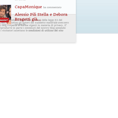
CapaMonique
ha commentato
Alessio Pili Stella e Debora
Bragetti già...
i un prodotto editoriale ai sensi della legge 62 del
ualsiasi motivo gli autori del suddetto materiale avessero
16 ore fa
 blog rispetta le norme vigenti in materia di privacy. E'
 riprodurre in parte i contenuti del nostro blog ponendo
 i visitatori accettano le
condizioni di utilizzo del sito