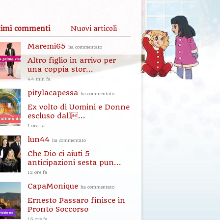
timi commenti
Nuovi articoli
Maremi65
ha commentato
Altro figlio in arrivo per
una coppia stor...
44 min fa
pitylacapessa
ha commentato
Ex volto di Uomini e Donne
escluso dall...
1 ora fa
lun44
ha commentato
Che Dio ci aiuti 5
anticipazioni sesta pun...
12 ore fa
CapaMonique
ha commentato
Ernesto Passaro finisce in
Pronto Soccorso
15 ore fa