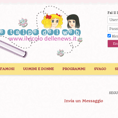
Fai il 
Ric
 FAMOSI
UOMINI E DONNE
PROGRAMMI
SVAGO
S
SEGU
Invia un Messaggio