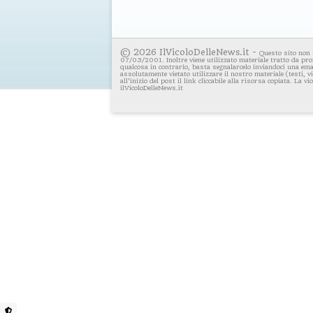
© 2026 IlVicoloDelleNews.it -
Questo sito non 
07/03/2001. Inoltre viene utilizzato materiale tratto da pro
qualcosa in contrario, basta segnalarcelo inviandoci una emai
assolutamente vietato utilizzare il nostro materiale (testi, 
all'inizio del post il link cliccabile alla risorsa copiata. La v
ilVicoloDelleNews.it