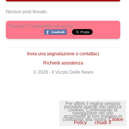
Nessun post trovato.
Piaciuto? Condividilo sui social:
Invia una segnalazione o contattaci
Richiedi assistenza
© 2026 - Il Vicolo Delle News
Per offrirti il miglior servizio
possibile questo sito utilizza
cookies. Continuando la
navigazione nel sito
acconsenti al loro impiego in
conformità alla nostra
Cookie
Policy
chiudi X