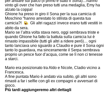
per andare sul palco (il primo è stato il Sona)…hanno
vinto gli over che han preso tutti una medaglia, Emy ha
alzato la coppa!
Ghione ha preso in giro il Sona per la sua camicia di
Moschino “hanno arrestato lo stilista di questa tua
camicia?!
Gli altri ragazzi invece erano tutti vestiti in
abito da sera.
Mario se l’altra volta stava nero, oggi sembrava triste e
quando Ghione ha fatto la battuta sulla camicia lui è
rimasto impassibile (tutti gli altri a ridere però)… ogni
tanto lanciava uno sguardo a Claudio e pure il Sona ogni
tanto lo guardava, ma sinceramente il Serpa sembrava
proprio un pesce fuor d’acqua, come se lì non ci tenesse
a starci.
Mario era posizionato tra Aldo e Nicole, Cladio vicino a
Francesca.
A fine puntata Mario è andato via subito, gli altri sono
rimasti a far i selfie con gli ex compagni e avversari di
gioco.
Più tardi aggiungeremo altri dettagli