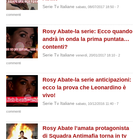
Serie Tv Italiane
sabato, 08/07/2017 18:50 - 7
commenti
Rosy Abate-la serie: Ecco quando
andrà in onda la prima puntata…
contenti?
Serie Tv Italiane
venerdì, 20/01/2017 18:10 - 2
commenti
Rosy Abate-la serie anticipazioni:
ecco la prova che Leonardino è
vivo!
Serie Tv Italiane
sabato, 10/12/2016 11:40 - 7
commenti
Rosy Abate l’amata protagonista
di Squadra Antimafia torna in tv