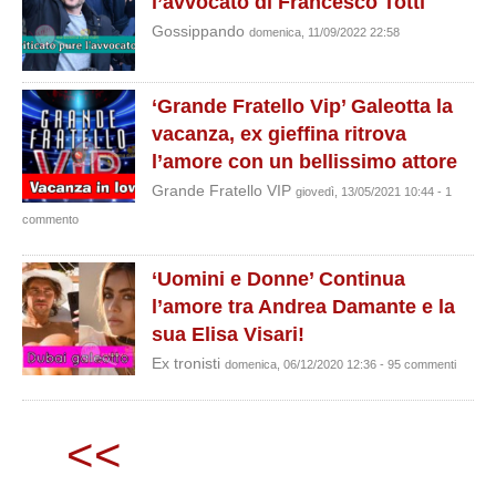
l’avvocato di Francesco Totti
Gossippando
domenica, 11/09/2022 22:58
‘Grande Fratello Vip’ Galeotta la
vacanza, ex gieffina ritrova
l’amore con un bellissimo attore
Grande Fratello VIP
giovedì, 13/05/2021 10:44 - 1
commento
‘Uomini e Donne’ Continua
l’amore tra Andrea Damante e la
sua Elisa Visari!
Ex tronisti
domenica, 06/12/2020 12:36 - 95 commenti
<<