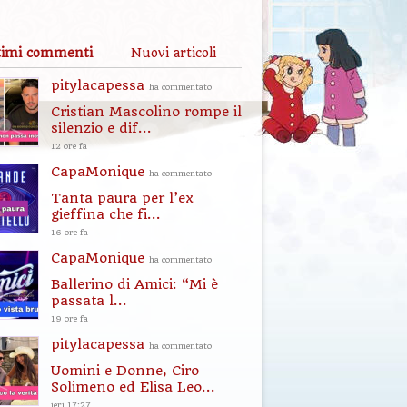
timi commenti
Nuovi articoli
pitylacapessa
ha commentato
Cristian Mascolino rompe il
silenzio e dif...
12 ore fa
CapaMonique
ha commentato
Tanta paura per l’ex
gieffina che fi...
16 ore fa
CapaMonique
ha commentato
Ballerino di Amici: “Mi è
passata l...
19 ore fa
pitylacapessa
ha commentato
Uomini e Donne, Ciro
Solimeno ed Elisa Leo...
ieri 17:27