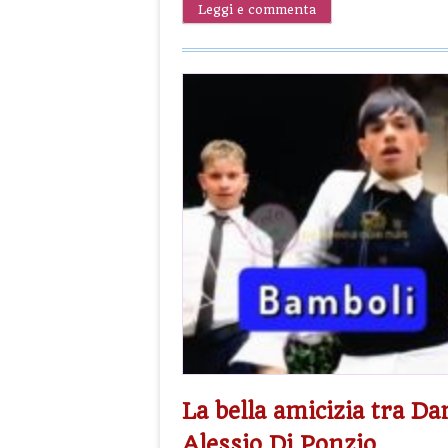
Leggi e commenta
La bella amicizia tra Da
Alessio Di Ponzio