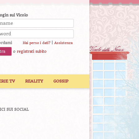
login sul Vicolo
ordami
|
Hai perso i dati?
Assistenza
o
registrati subito
ERIE TV
REALITY
GOSSIP
ICI SUI SOCIAL