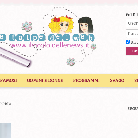
Fai il 
Ric
 FAMOSI
UOMINI E DONNE
PROGRAMMI
SVAGO
S
DORIA
SEGU