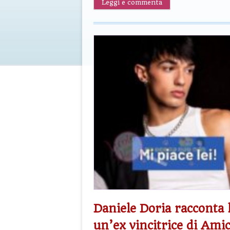
Leggi e commenta
Daniele Doria racconta 
un’ex vincitrice di Amic