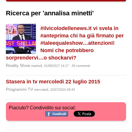
Ricerca per 'annalisa minetti'
#ilvicolodellenews.it vi svela in
#anteprima chi ha già firmato per
#taleequaleshow…attenzioni!
Nomi che potrebbero
sorprendervi…o shockarvi?
Reality Show
martedì, 01/08/2017 14:17 - 29 commenti
Stasera in tv mercoledi 22 luglio 2015
Programmi TV
mercoledì, 22/07/2015 09:43
Piaciuto? Condividilo sui social: