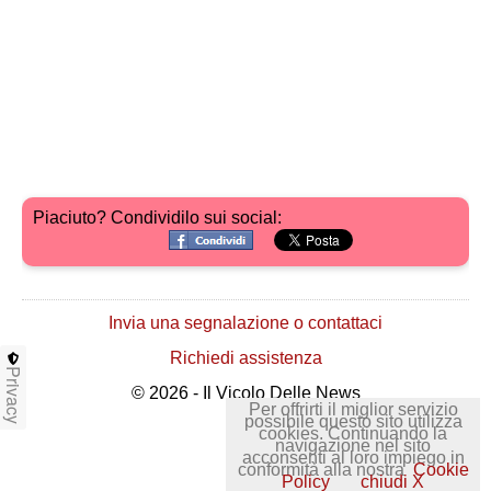
Piaciuto? Condividilo sui social:
Invia una segnalazione o contattaci
Richiedi assistenza
Privacy
© 2026 - Il Vicolo Delle News
Per offrirti il miglior servizio
possibile questo sito utilizza
cookies. Continuando la
navigazione nel sito
acconsenti al loro impiego in
conformità alla nostra
Cookie
Policy
chiudi X